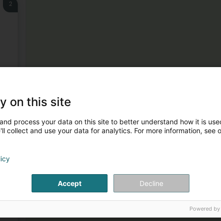
2
3
y on this site
and process your data on this site to better understand how it is used
ll collect and use your data for analytics. For more information, see 
licy
4
Accept
Decline
Powered by