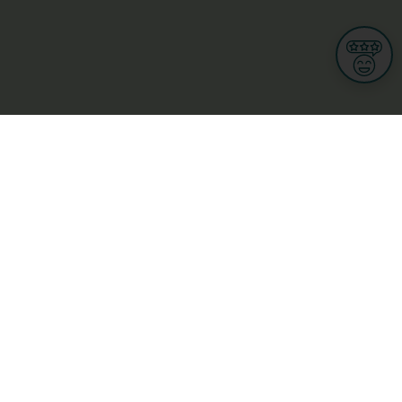
Informationen
Nutzungsbedingungen
Allgemeine Geschäftsbedingungen
Datenschutz
iness
Meine Rechte DSGVO
t
Cookies-Einstellungen
Gewerblich
Handel
Hotel, Restaurant, Wirtshaus
rt und Wellness