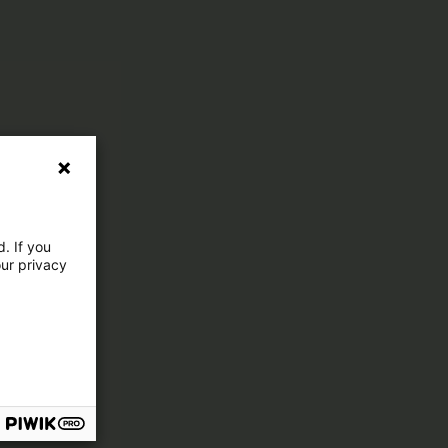
. If you
our privacy