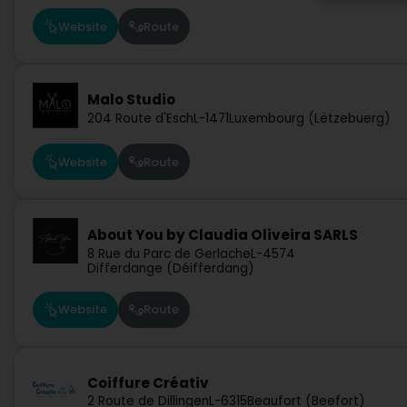
Website
Route
Malo Studio
204 Route d'Esch
L-1471
Luxembourg (Lëtzebuerg)
Website
Route
About You by Claudia Oliveira SARLS
8 Rue du Parc de Gerlache
L-4574
Differdange (Déifferdang)
Website
Route
Coiffure Créativ
2 Route de Dillingen
L-6315
Beaufort (Beefort)