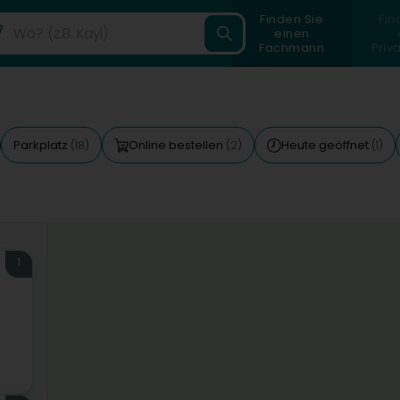
Finden Sie
Fin
einen
Fachmann
Priv
Parkplatz
Online bestellen
Heute geöffnet
(18)
(2)
(1)
1