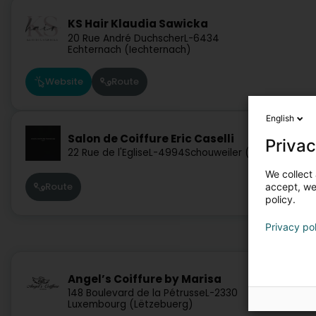
KS Hair Klaudia Sawicka
20 Rue André Duchscher
L-6434
Echternach (Iechternach)
Website
Route
English
Salon de Coiffure Eric Caselli
Privac
22 Rue de l'Eglise
L-4994
Schouweiler (Schuller)
We collect 
Route
accept, we'
policy.
Privacy po
Angel’s Coiffure by Marisa
148 Boulevard de la Pétrusse
L-2330
Luxembourg (Lëtzebuerg)