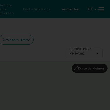
den Sie
DE
eine
Rückwärtssuche
Anmelden
atperson
Weitere Filter
Sortieren nach
Relevanz
Karte verkleinern