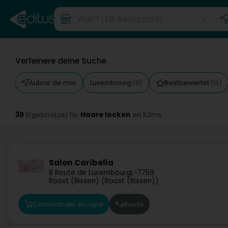
Verfeinere deine Suche
Autour de moi
Luxembourg
Bestbewertet
(9)
(14)
30
Haare locken
Ergebnis(se) für
en 52ms
Salon Caribella
8 Route de Luxembourg
L-7759
Roost (Bissen) (Roost (Bissen))
Commander en ligne
Route