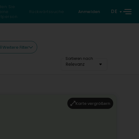
den Sie
DE
eine
Rückwärtssuche
Anmelden
atperson
Weitere Filter
Sortieren nach
Relevanz
Karte vergrößern