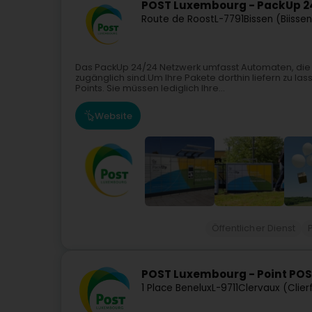
POST Luxembourg - PackUp 2
Route de Roost
L-7791
Bissen (Biisse
Das PackUp 24/24 Netzwerk umfasst Automaten, die
zugänglich sind.Um Ihre Pakete dorthin liefern zu la
Points. Sie müssen lediglich Ihre...
Website
Öffentlicher Dienst
POST Luxembourg - Point POST
1 Place Benelux
L-9711
Clervaux (Clier