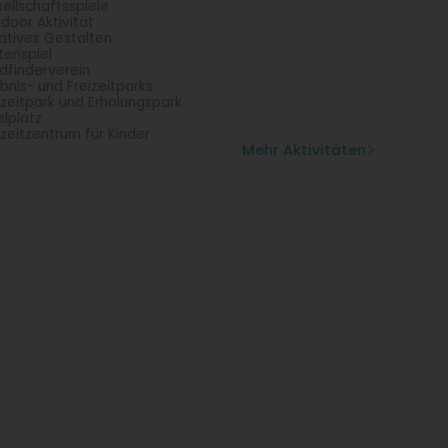
ellschaftsspiele
door Aktivität
atives Gestalten
tenspiel
dfinderverein
ebnis- und Freizeitparks
izeitpark und Erholungspark
elplatz
izeitzentrum für Kinder
Mehr Aktivitäten