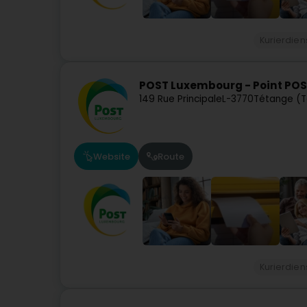
Kurierdien
POST Luxembourg - Point POS
149 Rue Principale
L-3770
Tétange (T
Website
Route
Kurierdien