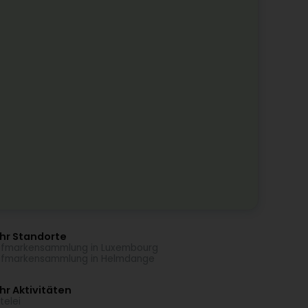
hr Standorte
efmarkensammlung in Luxembourg
efmarkensammlung in Helmdange
r Aktivitäten
telei