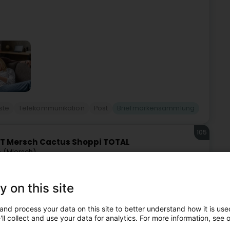
ste
Telekommunikation
Post
Briefmarkensammlung
105
T Mersch Cactus Shoppi TOTAL
 (Miersch)
y on this site
and process your data on this site to better understand how it is used
ll collect and use your data for analytics. For more information, see 