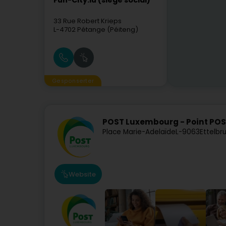
Fun-City.lu (siège social)
33 Rue Robert Krieps
L-4702
Pétange (Péiteng)
Gesponserter
POST Luxembourg - Point POS
Place Marie-Adelaïde
L-9063
Ettelbr
Website