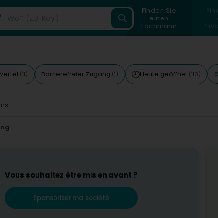
Finden Sie
Fin
einen
Fachmann
Priv
wertet
Barrierefreier Zugang
Heute geöffnet
(11)
(1)
(110)
ms
ung
Vous souhaitez être mis en avant ?
Sponsoriser ma société