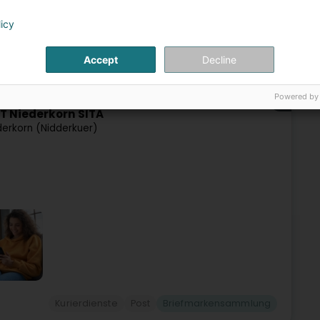
licy
Accept
Decline
ste
Telekommunikation
Post
Briefmarkensammlung
Powered by
106
T Niederkorn SITA
derkorn (Nidderkuer)
Kurierdienste
Post
Briefmarkensammlung