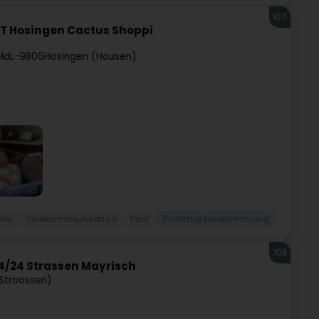
107
T Hosingen Cactus Shoppi
ld
L-9806
Hosingen (Housen)
ste
Telekommunikation
Post
Briefmarkensammlung
108
4/24 Strassen Mayrisch
(Stroossen)