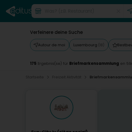
Verfeinere deine Suche
Autour de moi
Luxembourg
Bestbe
(18)
175
Briefmarkensammlung
Ergebnis(se) für
en 59
Startseite
Freizeit Aktivität
Briefmarkensamml