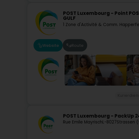
POST Luxembourg - Point POS
GULF
1 Zone d'Activité & Comm. Happerfe
Website
Route
Kurierdien
POST Luxembourg - PackUp 2
Rue Emile Mayrisch
L-8027
Strassen 