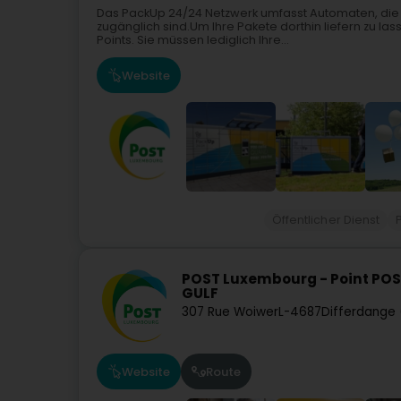
Das PackUp 24/24 Netzwerk umfasst Automaten, die
zugänglich sind.Um Ihre Pakete dorthin liefern zu la
Points. Sie müssen lediglich Ihre...
Website
Öffentlicher Dienst
POST Luxembourg - Point POS
GULF
307 Rue Woiwer
L-4687
Differdange 
Website
Route