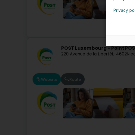
Privacy po
Kurierdien
POST Luxembourg - Point POS
220 Avenue de la Liberté
L-4602
Nie
Website
Route