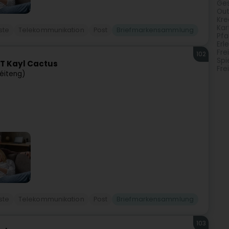
Ges
Out
Kre
Kar
ste
Telekommunikation
Post
Briefmarkensammlung
Pfa
Erl
Fre
102
Spi
T Kayl Cactus
Fre
éiteng)
ste
Telekommunikation
Post
Briefmarkensammlung
103