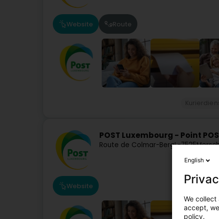
Website
Route
Kurierdien
POST Luxembourg - Point POS
Route de Colmar-Berg
L-7525
Mersch
English
Privac
Website
We collect 
accept, we'
policy.