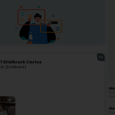
101
T Ettelbruck Cactus
uck (Ettelbréck)
Me
Bri
Bri
Meh
Bas