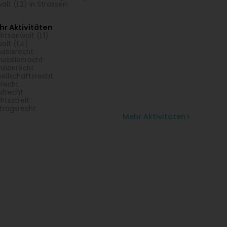
alt (L2) in Strassen
r Aktivitäten
htsanwalt (L1)
alt (L4)
delsrecht
obilienrecht
ilienrecht
ellschaftsrecht
ilrecht
afrecht
htsstreit
tragsrecht
Mehr Aktivitäten