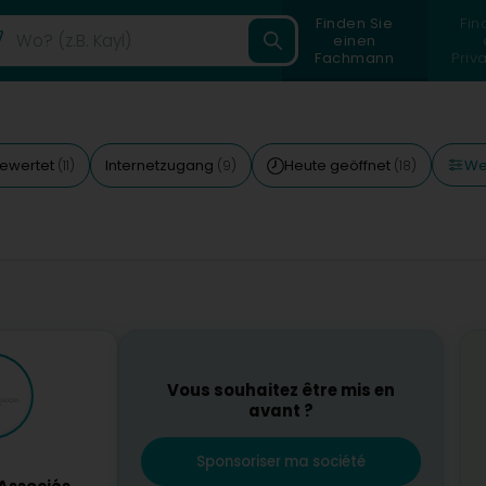
Finden Sie
Fin
einen
Fachmann
Priv
Wei
ewertet
Internetzugang
Heute geöffnet
(11)
(9)
(18)
Vous souhaitez être mis en
avant ?
Sponsoriser ma société