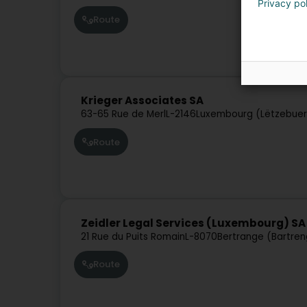
Privacy po
Route
Krieger Associates SA
63-65 Rue de Merl
L-2146
Luxembourg (Lëtzebue
Route
Zeidler Legal Services (Luxembourg) SA
21 Rue du Puits Romain
L-8070
Bertrange (Bartren
Route