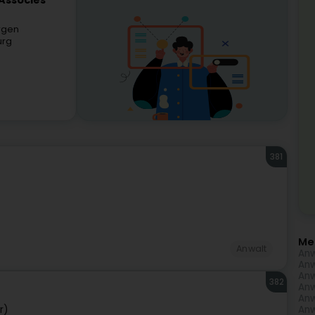
 Associés
ergen
urg
381
Me
Anwalt
Anw
Anw
Anw
382
Anw
Anw
r)
Anw