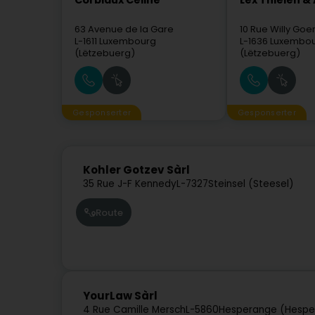
Corbiaux Céline
Lex Thielen &
63 Avenue de la Gare
10 Rue Willy Go
L-1611
Luxembourg
L-1636
Luxembo
(Lëtzebuerg)
(Lëtzebuerg)
Gesponserter
Gesponserter
Kohler Gotzev Sàrl
35 Rue J-F Kennedy
L-7327
Steinsel (Steesel)
Route
YourLaw Sàrl
4 Rue Camille Mersch
L-5860
Hesperange (Hespe