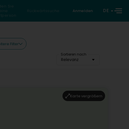
den Sie
DE
eine
Rückwärtssuche
Anmelden
atperson
tere Filter
Sortieren nach
Relevanz
Karte vergrößern