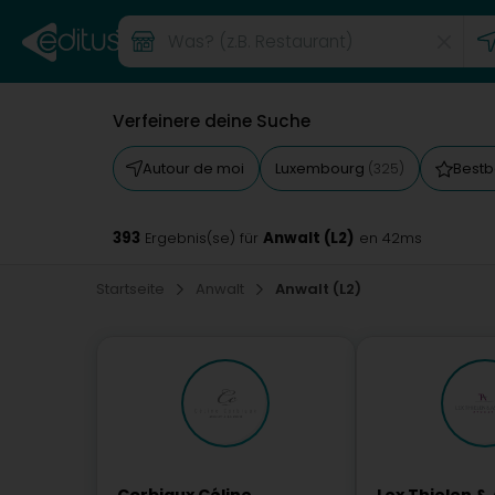
Verfeinere deine Suche
Autour de moi
Luxembourg
Bestb
(325)
393
Anwalt (L2)
Ergebnis(se) für
en 42ms
Startseite
Anwalt
Anwalt (L2)