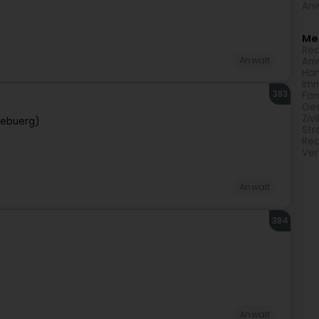
Anw
Meh
Rec
Anwalt
Anw
Han
Imm
383
Fam
Ges
Ziv
zebuerg)
Str
Rec
Ver
Anwalt
384
Anwalt