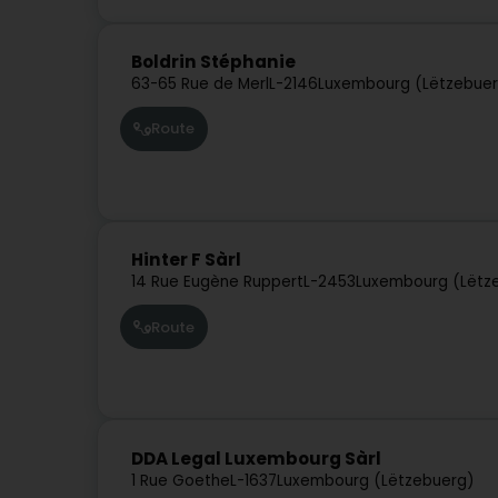
Boldrin Stéphanie
63-65 Rue de Merl
L-2146
Luxembourg (Lëtzebue
Route
Hinter F Sàrl
14 Rue Eugène Ruppert
L-2453
Luxembourg (Lëtz
Route
DDA Legal Luxembourg Sàrl
1 Rue Goethe
L-1637
Luxembourg (Lëtzebuerg)