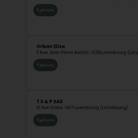
Route
Orban Elise
11 Rue Jean-Pierre Beicht
L-1226
Luxembourg (Lët
Route
T S & P SAS
10 Rue Dicks
L-1417
Luxembourg (Lëtzebuerg)
Route