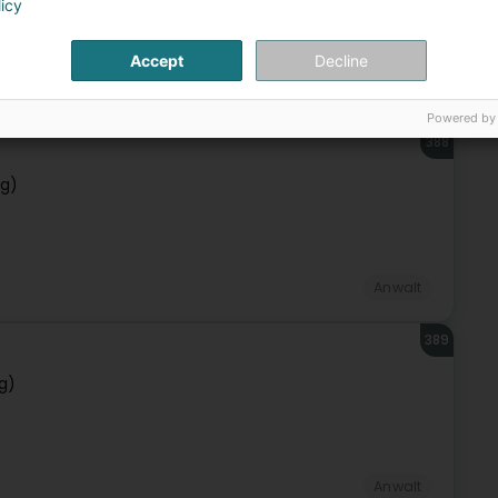
licy
Accept
Decline
Anwalt
Powered by
388
rg)
Anwalt
389
g)
Anwalt