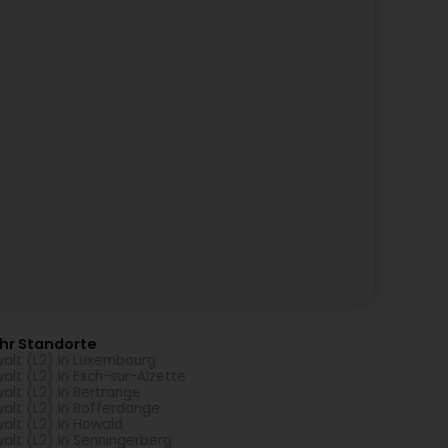
hr Standorte
alt (L2) in Luxembourg
alt (L2) in Esch-sur-Alzette
alt (L2) in Bertrange
alt (L2) in Bofferdange
alt (L2) in Howald
alt (L2) in Senningerberg