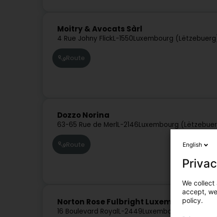
Moitry & Avocats Sàrl
4 Rue Johny Flick
L-1550
Luxembourg (Lëtzebuerg
Route
Dozzo Norina
63-65 Rue de Merl
L-2146
Luxembourg (Lëtzebue
Route
English
Privac
We collect 
accept, we'
policy.
Norton Rose Fulbright Luxembourg SCS
16 Boulevard Royal
L-2449
Luxembourg (Lëtzebu