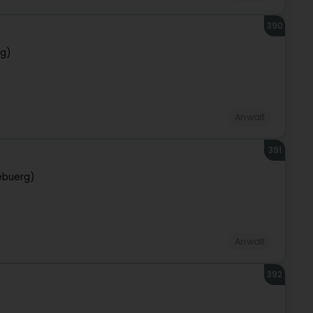
390
rg)
Anwalt
391
ebuerg)
Anwalt
392