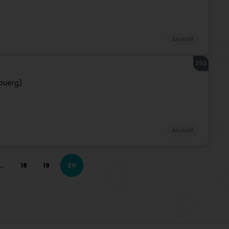
Anwalt
393
buerg)
Anwalt
..
18
19
20