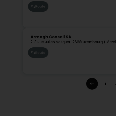
Route
Armagh Conseil SA
2-8 Rue Julien Vesque
L-2668
Luxembourg (Lëtze
Route
1
.