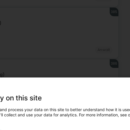
385
)
Anwalt
386
rg)
y on this site
Anwalt
and process your data on this site to better understand how it is used
ll collect and use your data for analytics. For more information, see 
387
erg)