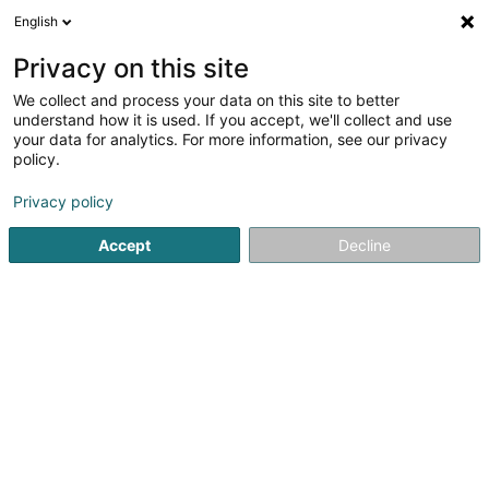
English
DE
Privacy on this site
We collect and process your data on this site to better
Verfeinere deine Suche
understand how it is used. If you accept, we'll collect and use
your data for analytics. For more information, see our privacy
Autour de moi
Luxembourg
Bestbewertet
(2)
(8)
policy.
15
Frische Teigwaren
Ergebnis(se) für
en 53ms
Privacy policy
Startseite
Allgemeine Nahrungsmittel - Einzelhandel
Frisch
Accept
Decline
1
Restaurant Bella Napoli
4 Rue de Strasbourg
L-2560
Luxembourg (Lëtzebuerg)
Wir bieten Speisen zum Mitnehmen an.Die „BELLA NAPOLI“
war eine der ersten Pizzerien in Luxemburg und ist heute
die älteste der Stadt. Es ist eine Pizzeria, in der das Wort
„Tradition“ eine besondere Bedeutung hat.Eine
Familientradition, da die...