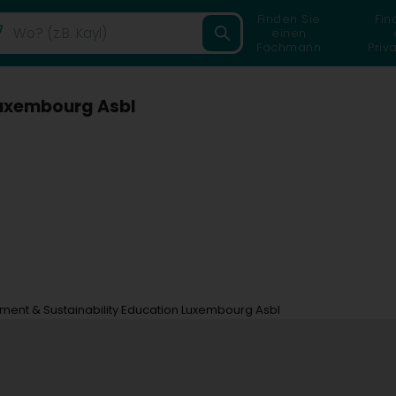
Finden Sie
Fin
einen
Fachmann
Priv
Luxembourg Asbl
ment & Sustainability Education Luxembourg Asbl