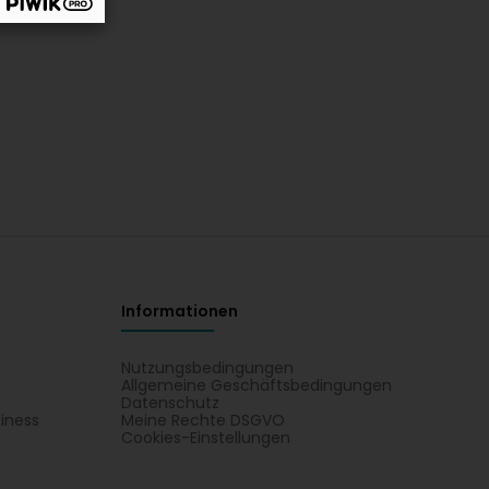
Informationen
Nutzungsbedingungen
Allgemeine Geschäftsbedingungen
Datenschutz
iness
Meine Rechte DSGVO
t
Cookies-Einstellungen