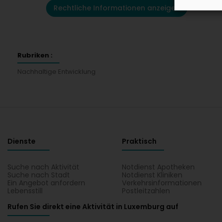
Rechtliche Informationen anzeigen
Rubriken :
Nachhaltige Entwicklung
Dienste
Praktisch
Suche nach Aktivität
Notdienst Apotheken
Suche nach Stadt
Notdienst Kliniken
Ein Angebot anfordern
Verkehrsinformationen
Lebensstill
Postleitzahlen
Rufen Sie direkt eine Aktivität in Luxemburg auf