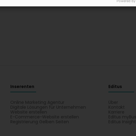
Powered by
Inserenten
Editus
Online Marketing Agentur
Über
Digitale Lösungen für Unternehmen
Kontakt
Website erstellen
Karriere
E-Commerce-Website erstellen
Editus myBus
Registrierung Gelben Seiten
Editus Insigh