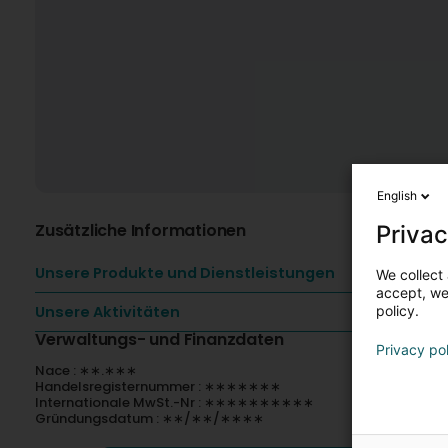
English
Zusätzliche Informationen
Privac
Unsere Produkte und Dienstleistungen
We collect 
accept, we'
Unsere Aktivitäten
policy.
Verwaltungs- und Finanzdaten
Privacy po
Nace : ∗∗.∗∗∗
Handelsregisternummer : ∗∗∗∗∗∗∗
Internationale MwSt.-Nr : ∗∗∗∗∗∗∗∗∗∗
Gründungsdatum : ∗∗/∗∗/∗∗∗∗