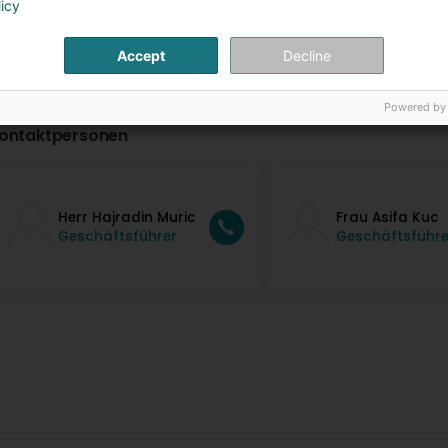
licy
Accept
Decline
Powered by
ontaktpersonen
Herr Hajradin Muric
Frau Asifa Kuc
Geschäftsführer
Geschäftsführe