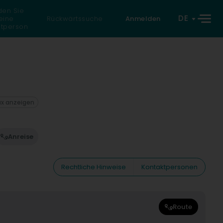
den Sie
DE
eine
Rückwärtssuche
Anmelden
atperson
ax anzeigen
Anreise
Rechtliche Hinweise
Kontaktpersonen
Route