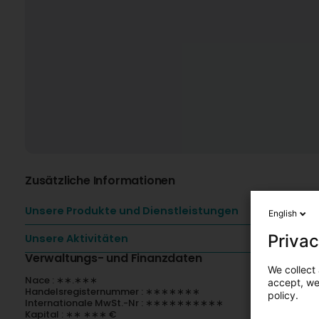
Zusätzliche Informationen
Unsere Produkte und Dienstleistungen
English
Privac
Unsere Aktivitäten
Verwaltungs- und Finanzdaten
We collect 
Nace : ∗∗.∗∗∗
accept, we'
Handelsregisternummer : ∗∗∗∗∗∗∗
policy.
Internationale MwSt.-Nr : ∗∗∗∗∗∗∗∗∗∗
Kapital : ∗∗ ∗∗∗ €