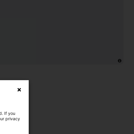
. If you
our privacy