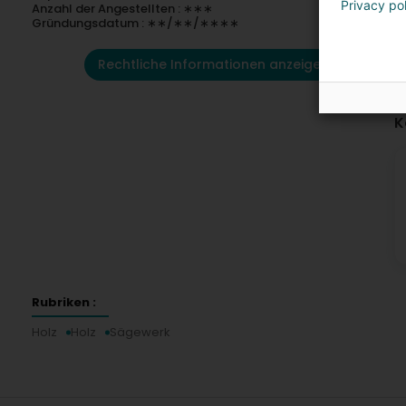
Privacy po
Anzahl der Angestellten : ∗∗∗
Gründungsdatum : ∗∗/∗∗/∗∗∗∗
Rechtliche Informationen anzeigen
K
Rubriken :
Holz
Holz
Sägewerk