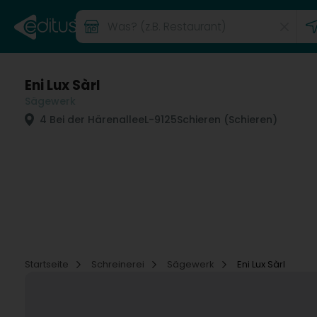
Eni Lux Sàrl
Sägewerk
4 Bei der Härenallee
L-9125
Schieren (Schieren)
Startseite
Schreinerei
Sägewerk
Eni Lux Sàrl