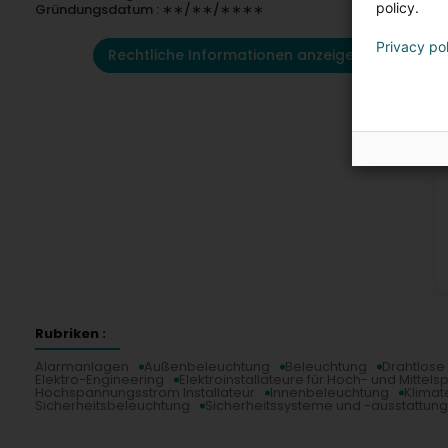
policy.
Gründungsdatum : ∗∗/∗∗/∗∗∗∗
Privacy po
Rechtliche Informationen anzeigen
K
Rubriken :
Alarmanlagen
Außenbeleuchtung
Beleuchtung
Drahtlose
Elektro-Engineering
Elektroinstallateure für Hoch- und Mittel
Hochspannungsstrom Installateur
Innenbeleuchtung
Klimat
Sicherheitsbeleuchtung
Sicherheitssysteme und -ausstattun