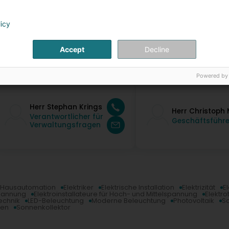
licy
Accept
Decline
ontaktpersonen
Powered by
Herr Stephan Krings
Herr Christoph
Verantwortlicher für
Geschäftsführe
Verwaltungsfragen
 Hausautomation
Elektriker
Elektrische Installation
Elektrizität
E
spannung
Elektroinstallateure für Hoch- und Mittelspannung
Elektro
echnik
LED-Beleuchtung
Moderne Beleuchtung
Photovoltaik
Sc
gen
Sonnenkollektor