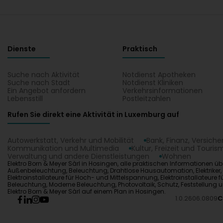
Dienste
Praktisch
Suche nach Aktivität
Notdienst Apotheken
Suche nach Stadt
Notdienst Kliniken
Ein Angebot anfordern
Verkehrsinformationen
Lebensstill
Postleitzahlen
Rufen Sie direkt eine Aktivität in Luxemburg auf
Autowerkstatt, Verkehr und Mobilität
Bank, Finanz, Versich
Kommunikation und Multimedia
Kultur, Freizeit und Touris
Verwaltung und andere Dienstleistungen
Wohnen
Elektro Born & Meyer Sàrl in Hosingen, alle praktischen Informationen üb
Außenbeleuchtung, Beleuchtung, Drahtlose Hausautomation, Elektriker, Elektr
Elektroinstallateure für Hoch- und Mittelspannung, Elektroinstallateur
Beleuchtung, Moderne Beleuchtung, Photovoltaik, Schutz, Feststellung 
Elektro Born & Meyer Sàrl auf einem Plan in Hosingen.
1.0.2606.0809
C