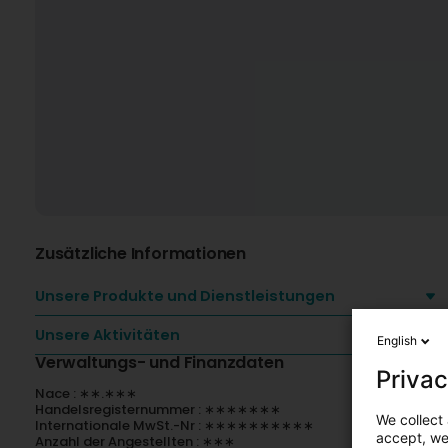
Zusätzliche Informationen
Unsere Produkte und Dienstleistungen
Unsere Aktivitäten
English
Verwaltungs- und Finanzdaten
Privac
Nace : ∗∗.∗∗∗
Handelsregisternummer : ∗∗∗∗∗∗∗
We collect 
Internationale MwSt.-Nr : ∗∗∗∗∗∗∗∗∗∗
accept, we'
Anzahl der Angestellten : ∗∗∗