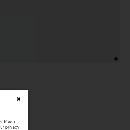
. If you
our privacy