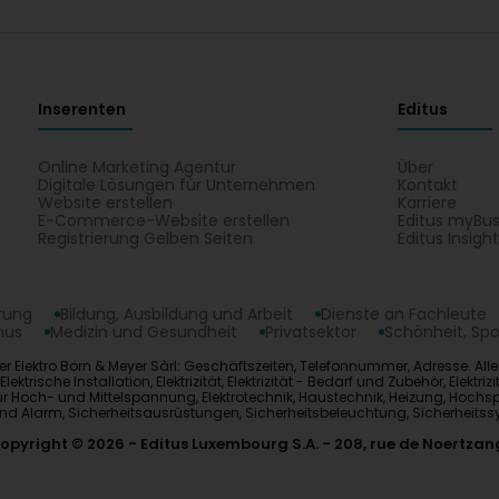
Inserenten
Editus
Online Marketing Agentur
Über
Digitale Lösungen für Unternehmen
Kontakt
Website erstellen
Karriere
E-Commerce-Website erstellen
Editus myBus
Registrierung Gelben Seiten
Editus Insigh
erung
Bildung, Ausbildung und Arbeit
Dienste an Fachleute
mus
Medizin und Gesundheit
Privatsektor
Schönheit, Spo
er Elektro Born & Meyer Sàrl: Geschäftszeiten, Telefonnummer, Adresse. All
ische Installation, Elektrizität, Elektrizität - Bedarf und Zubehör, Elektrizi
e für Hoch- und Mittelspannung, Elektrotechnik, Haustechnik, Heizung, Hoc
und Alarm, Sicherheitsausrüstungen, Sicherheitsbeleuchtung, Sicherheitss
opyright © 2026
Editus Luxembourg S.A.
208, rue de Noertzan