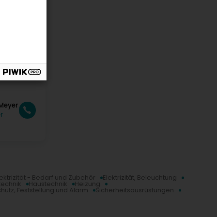
 Meyer
r
lektrizität - Bedarf und Zubehör
Elektrizität, Beleuchtung
technik
Haustechnik
Heizung
hutz, Feststellung und Alarm
Sicherheitsausrüstungen