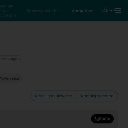
den Sie
DE
eine
Rückwärtssuche
Anmelden
atperson
ax anzeigen
Anreise
Rechtliche Hinweise
Kontaktpersonen
Route