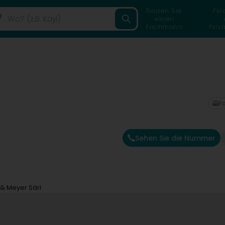
Finden Sie
Fin
einen
Fachmann
Priv
F
Sehen Sie die Nummer
 & Meyer Sàrl