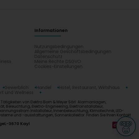
Informationen
Nutzungsbedingungen
Allgemeine Geschäftsbedingungen
Datenschutz
iness
Meine Rechte DSGVO
t
Cookies-Einstellungen
Gewerblich
Handel
Hotel, Restaurant, Wirtshaus
rt und Wellness
e Tätigkeiten von Elektro Born & Meyer Sàrl: Alarmanlagen,
tät, Beleuchtung, Elektro-Engineering, Elektroinstallateur,
hspannungsstrom Installateur, Innenbeleuchtung, Klimatechnik, LED-
ysteme und -ausstattungen, Sonnenkollektor. Finden Sie Ihren Kontakt
ge
L-3670 Kayl