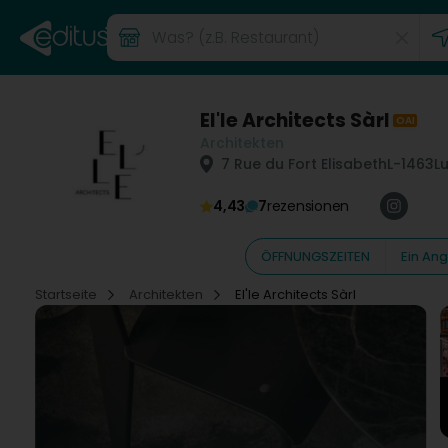
El'le Architects Sàrl
OAI
Architekten
7 Rue du Fort Elisabeth
L-1463
L
4,43
7
rezensionen
ÖFFNUNGSZEITEN
Ein An
Startseite
Architekten
El'le Architects Sàrl