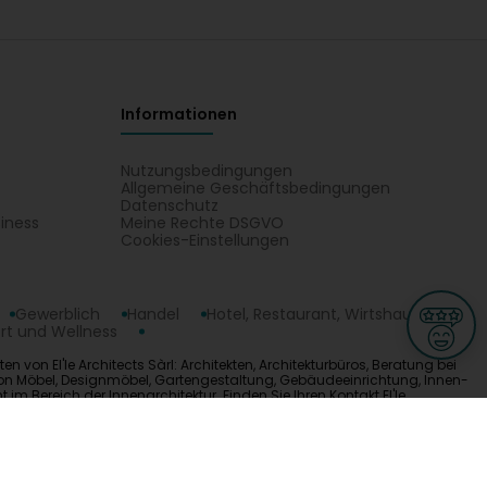
Informationen
Nutzungsbedingungen
Allgemeine Geschäftsbedingungen
Datenschutz
iness
Meine Rechte DSGVO
t
Cookies-Einstellungen
Gewerblich
Handel
Hotel, Restaurant, Wirtshaus
rt und Wellness
en von El'le Architects Sàrl: Architekten, Architekturbüros, Beratung bei
n von Möbel, Designmöbel, Gartengestaltung, Gebäudeeinrichtung, Innen-
 Bereich der Innenarchitektur. Finden Sie Ihren Kontakt El'le
ge
L-3670 Kayl