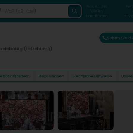
Finden Sie
Fin
einen
Fachmann
Priv
Sehen Sie d
uxembourg (Lëtzebuerg)
gebot anfordern
Rezensionen
Rechtliche Hinweise
Unser