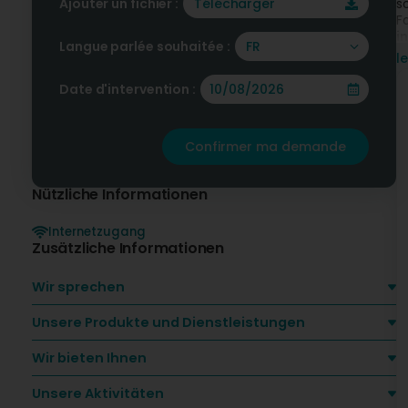
Ajouter un fichier :
Télécharger
s
F
i
Langue parlée souhaitée :
FR
W
l
v
Date d'intervention :
Confirmer ma demande
S
Nützliche Informationen
V
a
Internetzugang
H
Zusätzliche Informationen
r
U
B
Wir sprechen
I
Unsere Produkte und Dienstleistungen
U
Wir bieten Ihnen
W
L
Unsere Aktivitäten
A