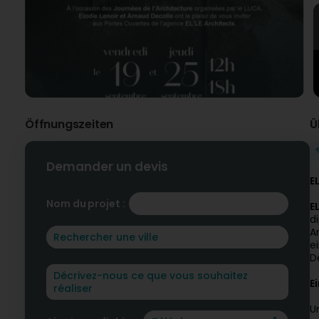
Öffnungszeiten
Ü
Demander un devis
E
Nom du projet :
E
d
A
e
D
E
U