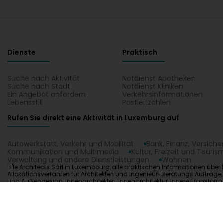
Dienste
Praktisch
Suche nach Aktivität
Notdienst Apotheken
Suche nach Stadt
Notdienst Kliniken
Ein Angebot anfordern
Verkehrsinformationen
Lebensstill
Postleitzahlen
Rufen Sie direkt eine Aktivität in Luxemburg auf
Autowerkstatt, Verkehr und Mobilität
Bank, Finanz, Versich
Kommunikation und Multimedia
Kultur, Freizeit und Touris
Verwaltung und andere Dienstleistungen
Wohnen
El'le Architects Sàrl in Luxembourg, alle praktischen Informationen über E
Allokationsverfahren für Architekten und Ingenieur-Beratungs Aufträge
und Außendesign, Innenarchitekten, Innenarchitektur, Innere Transforma
Architects Sàrl auf einem Plan in Luxembourg.
1.0.2606.0809
C