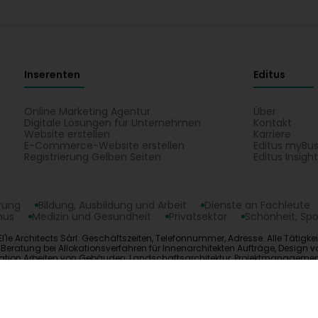
Inserenten
Editus
Online Marketing Agentur
Über
Digitale Lösungen für Unternehmen
Kontakt
Website erstellen
Karriere
E-Commerce-Website erstellen
Editus myBus
Registrierung Gelben Seiten
Editus Insigh
erung
Bildung, Ausbildung und Arbeit
Dienste an Fachleute
mus
Medizin und Gesundheit
Privatsektor
Schönheit, Spo
l'le Architects Sàrl: Geschäftszeiten, Telefonnummer, Adresse. Alle Tätigkeit
, Beratung bei Allokationsverfahren für Innenarchitekten Aufträge, Desig
tion Arbeiten von Gebäuden, Landschaftsarchitektur, Projektmanagement im
opyright © 2026
Editus Luxembourg S.A.
208, rue de Noertzan