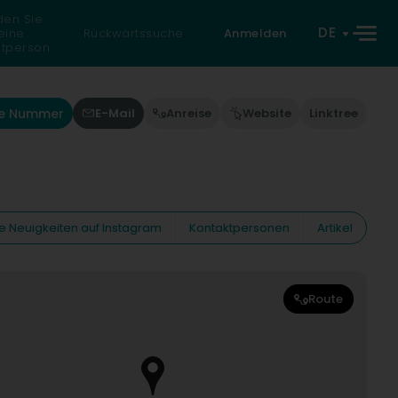
den Sie
DE
eine
Rückwärtssuche
Anmelden
atperson
ie Nummer
E-Mail
Anreise
Website
Linktree
e Neuigkeiten auf Instagram
Kontaktpersonen
Artikel
Route