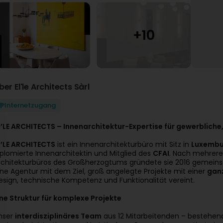
ber El'le Architects Sàrl
Internetzugang
L’LE ARCHITECTS – Innenarchitektur-Expertise für gewerbliche, 
L’LE ARCHITECTS
ist ein Innenarchitekturbüro mit Sitz in
Luxembu
iplomierte Innenarchitektin und Mitglied des
CFAI
. Nach mehreren
rchitekturbüros des Großherzogtums gründete sie 2016 gemei
ine Agentur mit dem Ziel, groß angelegte Projekte mit einer
ganz
esign, technische Kompetenz und Funktionalität vereint.
ine Struktur für komplexe Projekte
nser
interdisziplinäres Team
aus 12 Mitarbeitenden – bestehend