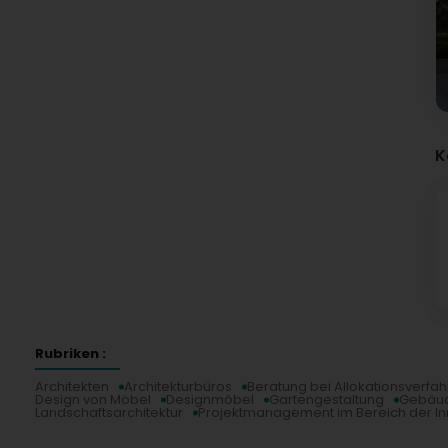
K
Rubriken :
Architekten
Architekturbüros
Beratung bei Allokationsverfah
Design von Möbel
Designmöbel
Gartengestaltung
Gebäud
Landschaftsarchitektur
Projektmanagement im Bereich der In