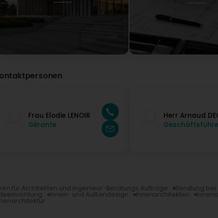
ontaktpersonen
Frau Elodie LENOIR
Herr Arnaud DE
Gérante
Geschäftsführe
ren für Architekten und Ingenieur-Beratungs Aufträge
Beratung bei 
eeinrichtung
Innen- und Außendesign
Innenarchitekten
Innena
nenarchitektur