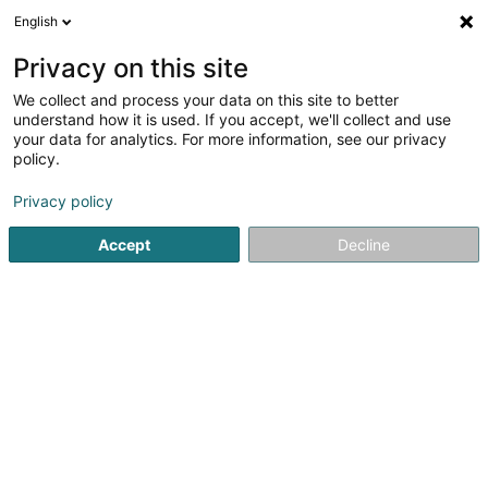
English
DE
Privacy on this site
We collect and process your data on this site to better
DT Préizerdaul Asbl
understand how it is used. If you accept, we'll collect and use
your data for analytics. For more information, see our privacy
Tischtennisverein
policy.
140 Rue Principale
L-8611
Platen (Platen)
Privacy policy
Fax anzeigen
Mobiltelefon anzeigen
Accept
Decline
Sehen Sie die Nummer
Anreise
Startseite
Sportverein
Tischtennisverein
DT Préizerdau