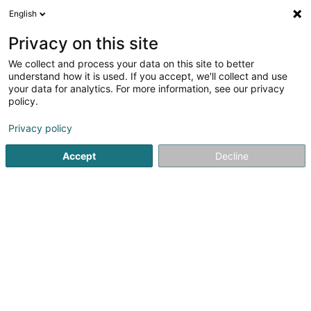
English
DE
Privacy on this site
We collect and process your data on this site to better
Verfeinere deine Suche
understand how it is used. If you accept, we'll collect and use
your data for analytics. For more information, see our privacy
Autour de moi
Heute geöffnet
(0)
policy.
1
Verpackungsmaterial in Doncols
Ergebnis(se) für
en
Privacy policy
40ms
Accept
Decline
Startseite
Umzugsfirma
Verpackungsmaterial
Doncols
Vaglio Déménagement
15 Rue du Chemin de Fer
L-8057
Bertrange (Bartreng)