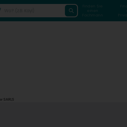
Finden Sie
Fin
einen
Fachmann
Priv
ow SARLS