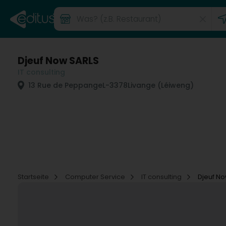
Djeuf Now SARLS
IT consulting
13 Rue de Peppange
L-3378
Livange (Léiweng)
Startseite
Computer Service
IT consulting
Djeuf N