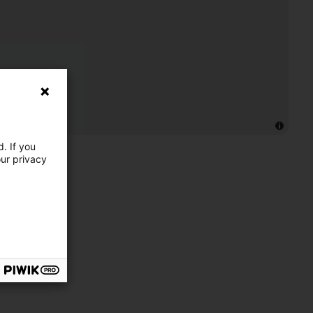
. If you
our privacy