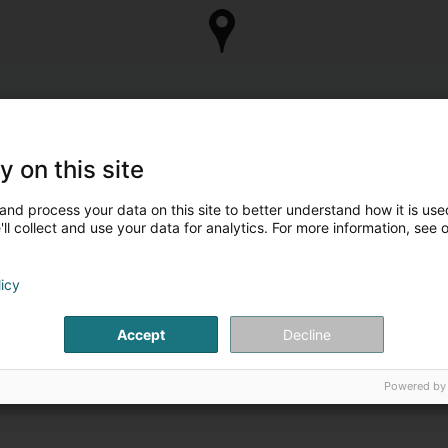
y on this site
and process your data on this site to better understand how it is used
ll collect and use your data for analytics. For more information, see 
licy
Accept
Decline
Powered by