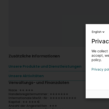
English
Privac
We collect 
Zusätzliche Informationen
accept, we'
policy.
Unsere Produkte und Dienstleistungen
Privacy po
Unsere Aktivitäten
Verwaltungs- und Finanzdaten
Nace : ∗∗.∗∗∗
Handelsregisternummer : ∗∗∗∗∗∗∗
Internationale MwSt.-Nr : ∗∗∗∗∗∗∗∗∗∗
Kapital : ∗∗ ∗∗∗ €
Anzahl der Angestellten : ∗∗∗