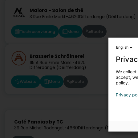
Maiora - Salon de thé
3 Rue Emile Mark
L-4620
Differdange (Déifferdang)
Tischreservierung
Menu
Route
English
Brasserie Schräinerei
Privac
115 A Rue Emile Mark
L-4620
Differdange (Déifferdang)
We collect 
accept, we'
Website
Menu
Route
policy.
Privacy po
Café Panoias by TC
39 Rue Michel Rodange
L-4660
Differdange (Déifferdang)