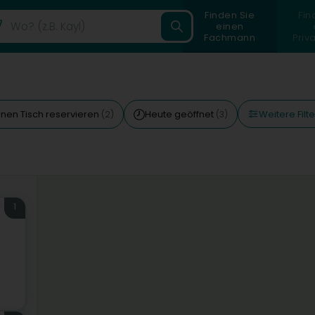
Finden Sie
Fin
einen
Fachmann
Priv
Weitere Filte
inen Tisch reservieren
Heute geöffnet
(2)
(3)
1