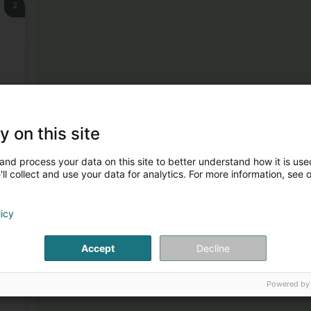
2
3
y on this site
and process your data on this site to better understand how it is used
ll collect and use your data for analytics. For more information, see 
licy
Accept
Decline
4
Powered by