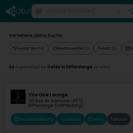
Verfeinere deine Suche
Autour de moi
Bestbewertet
Freisitz
E
(2)
(2)
34
Cafés in Differdange
Ergebnis(se) für
en 47ms
The One Lounge
135 Rue de Soleuvre
L-4670
Differdange (Déifferdang)
Tischreservierung
Website
Menu
Route