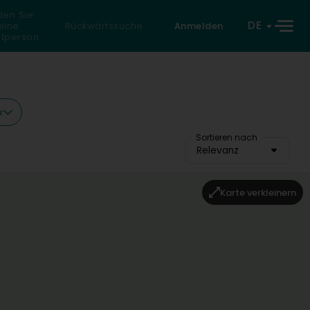
den Sie
DE
eine
Rückwärtssuche
Anmelden
atperson
r
Sortieren nach
Relevanz
Karte verkleinern