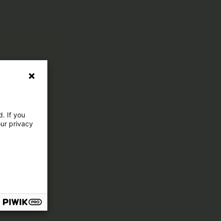
. If you
our privacy