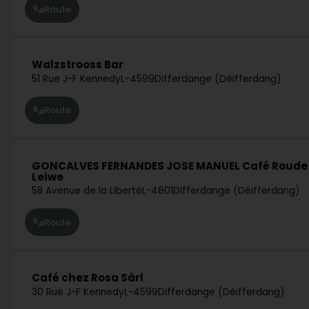
Route
Walzstrooss Bar
51 Rue J-F Kennedy
L-4599
Differdange (Déifferdang)
Route
GONCALVES FERNANDES JOSE MANUEL Café Roude
Leiwe
58 Avenue de la Liberté
L-4601
Differdange (Déifferdang)
Route
Café chez Rosa Sàrl
30 Rue J-F Kennedy
L-4599
Differdange (Déifferdang)