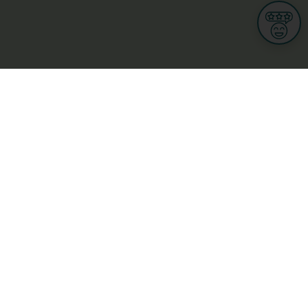
Informationen
Nutzungsbedingungen
Allgemeine Geschäftsbedingungen
Datenschutz
iness
Meine Rechte DSGVO
t
Cookies-Einstellungen
Gewerblich
Handel
Hotel, Restaurant, Wirtshaus
rt und Wellness
ge
L-3670 Kayl