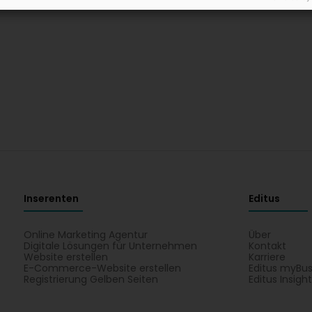
Inserenten
Editus
Online Marketing Agentur
Über
Digitale Lösungen für Unternehmen
Kontakt
Website erstellen
Karriere
E-Commerce-Website erstellen
Editus myBus
Registrierung Gelben Seiten
Editus Insigh