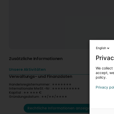
English
Privac
Zusätzliche Informationen
We collect 
Unsere Aktivitäten
accept, we'
Verwaltungs- und Finanzdaten
policy.
Handelsregisternummer : ∗∗∗∗∗∗∗
Privacy po
Internationale MwSt.-Nr : ∗∗∗∗∗∗∗∗∗∗
Kapital : ∗∗ ∗∗∗ €
Gründungsdatum : ∗∗/∗∗/∗∗∗∗
Rechtliche Informationen anzeigen