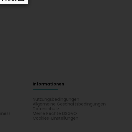
Informationen
Nutzungsbedingungen
Allgemeine Geschäftsbedingungen
Datenschutz
iness
Meine Rechte DSGVO
t
Cookies-Einstellungen