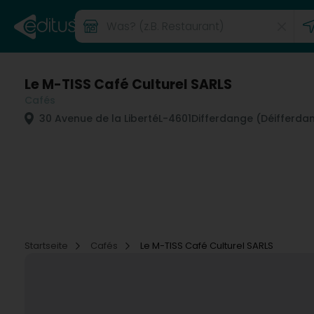
Le M-TISS Café Culturel SARLS
Cafés
30 Avenue de la Liberté
L-4601
Differdange (Déifferda
Startseite
Cafés
Le M-TISS Café Culturel SARLS