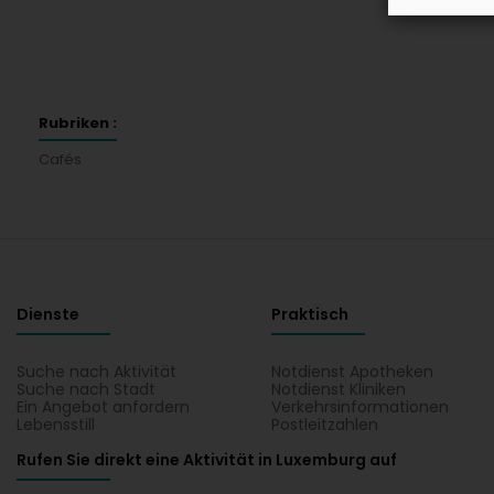
Rubriken :
Cafés
Dienste
Praktisch
Suche nach Aktivität
Notdienst Apotheken
Suche nach Stadt
Notdienst Kliniken
Ein Angebot anfordern
Verkehrsinformationen
Lebensstill
Postleitzahlen
Rufen Sie direkt eine Aktivität in Luxemburg auf