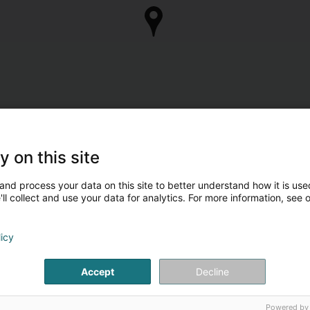
y on this site
and process your data on this site to better understand how it is used
ll collect and use your data for analytics. For more information, see 
licy
Accept
Decline
Powered by