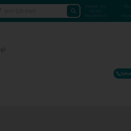
Finden Sie
Fin
einen
Fachmann
Priv
ng)
Sehe