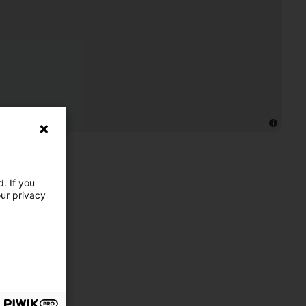
. If you
our privacy