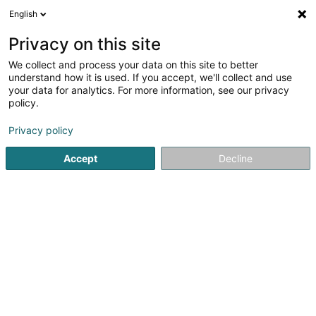
English
DE
Privacy on this site
We collect and process your data on this site to better
Den Handkesselchen (CIGL Esch)
understand how it is used. If you accept, we'll collect and use
your data for analytics. For more information, see our privacy
Eingetragener verein
policy.
86 Rue Victor Hugo
L-4141
Esch-sur-Alzette (Esch-Uelzecht)
Privacy policy
Accept
Decline
Fax anzeigen
Sehen Sie die Nummer
Anreise
Startseite
Öffentlicher Dienst
Eingetragener verein
Den