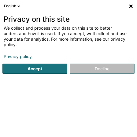
English
DE
Privacy on this site
We collect and process your data on this site to better
Verfeinere deine Suche
understand how it is used. If you accept, we'll collect and use
your data for analytics. For more information, see our privacy
Autour de moi
Heute geöffnet
(0)
policy.
1
Personnifizierte Kleidung in Dalheim
Ergebnis(se) für
en
Privacy policy
42ms
Accept
Decline
Startseite
Personnifizierte Kleidung
Dalheim
1
swinging needles
4 Redoutewee
L-5687
Dalheim (Duelem)
Personnifizierte Kleidung