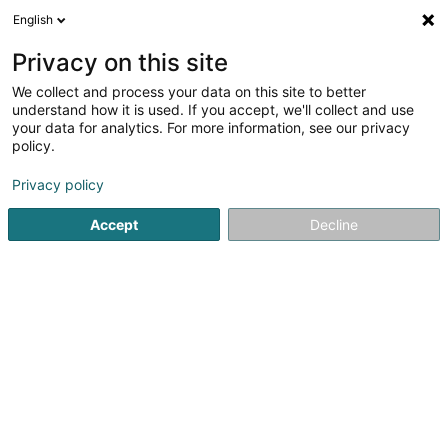
English
DE
Privacy on this site
We collect and process your data on this site to better
Verfeinere deine Suche
understand how it is used. If you accept, we'll collect and use
your data for analytics. For more information, see our privacy
Autour de moi
Heute geöffnet
(0)
policy.
1
Personnifizierte Kleidung in Bertrange
Ergebnis(se) für
en
Privacy policy
73ms
Accept
Decline
Startseite
Personnifizierte Kleidung
Bertrange
1
Steve Weber
47 Rue de Mamer
L-8081
Bertrange (Bartreng)
Personnifizierte Kleidung