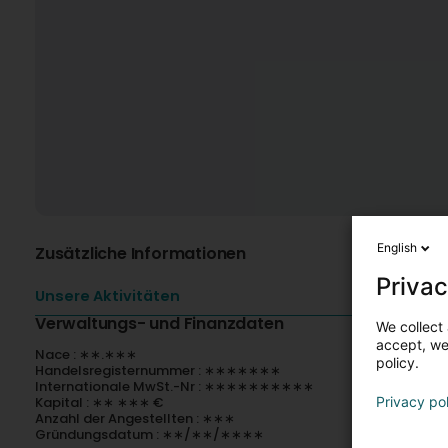
English
Zusätzliche Informationen
Privac
Unsere Aktivitäten
Verwaltungs- und Finanzdaten
We collect 
accept, we'
Nace : ∗∗.∗∗∗
policy.
Handelsregisternummer : ∗∗∗∗∗∗∗
Internationale MwSt.-Nr : ∗∗∗∗∗∗∗∗∗∗
Kapital : ∗∗ ∗∗∗ €
Privacy po
Anzahl der Angestellten : ∗∗∗
Gründungsdatum : ∗∗/∗∗/∗∗∗∗