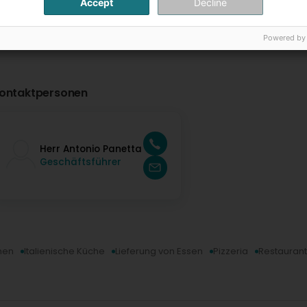
Accept
Decline
Powered by
ontaktpersonen
Herr Antonio Panetta
Geschäftsführer
men
Italienische Küche
Lieferung von Essen
Pizzeria
Restaurant