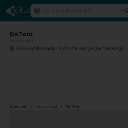
Da Toto
Restaurant
29 Rue Emile Mark
L-4620
Differdange (Déifferdang)
Startseite
Restaurant
Da Toto