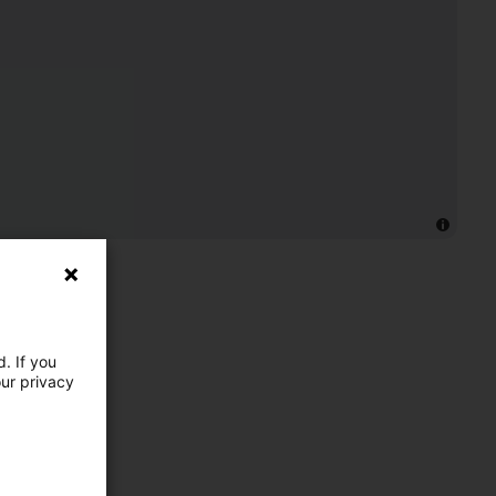
. If you
our privacy