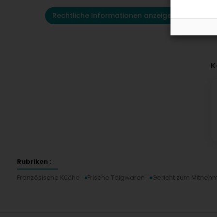
Rechtliche Informationen anzeigen
K
Rubriken :
Französische Küche
Frische Teigwaren
Gericht zum Mitneh