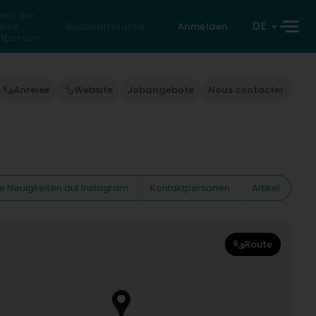
den Sie
DE
eine
Rückwärtssuche
Anmelden
atperson
Anreise
Website
Jobangebote
Nous contacter
e Neuigkeiten auf Instagram
Kontaktpersonen
Artikel
Route