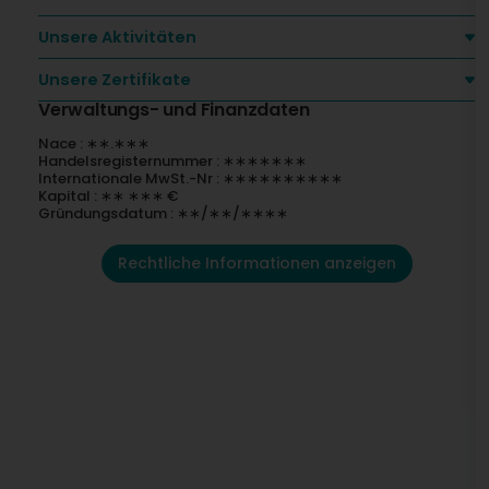
Unsere Aktivitäten
Unsere Zertifikate
Verwaltungs- und Finanzdaten
Nace : ∗∗.∗∗∗
Handelsregisternummer : ∗∗∗∗∗∗∗
Internationale MwSt.-Nr : ∗∗∗∗∗∗∗∗∗∗
Kapital : ∗∗ ∗∗∗ €
Gründungsdatum : ∗∗/∗∗/∗∗∗∗
Rechtliche Informationen anzeigen