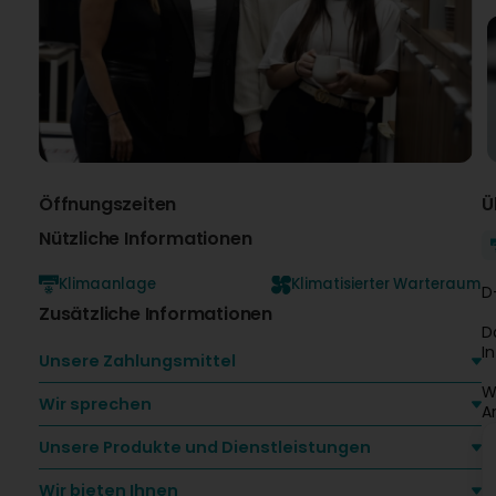
Öffnungszeiten
Ü
Nützliche Informationen
Klimaanlage
Klimatisierter Warteraum
D
Zusätzliche Informationen
D
I
Unsere Zahlungsmittel
W
Wir sprechen
A
Unsere Produkte und Dienstleistungen
Wir bieten Ihnen