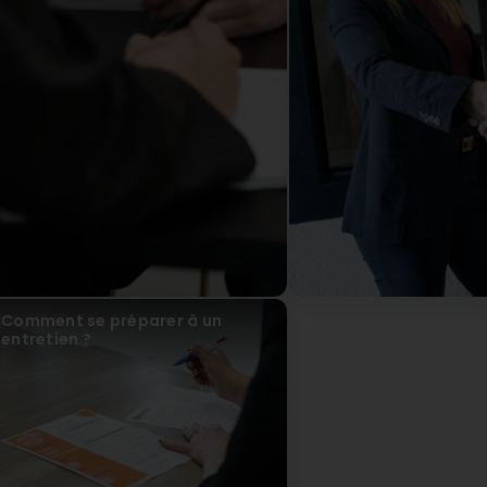
Bonjour Christian, Nous vous remercions pour votre avi
vous trouvez les missions adaptées grâce à nos servi
kamel azouni
vor 18 Tag(en)
(Translated by Google) I traveled for nothing, there was 
reviews, many people were lucky enough to travel miles for
again. (Original) Je me suis déplacée pour rien pas une m
beaucoup ont eu de la chance faire des kilomètres pour r
agence.
D-INTERIM.LU SARL
vor 9 Tag(en)
Bonjour M. AZOUNI, Nous sommes navrés de lire votre
déplacement n'a pas été inutile. Votre candidature a
estimé qu'il n'était pas pertinent de poursuivre avec 
Comment se préparer à un
malheureusement d'aucune mission correspondant à
entretien ?
moment-là. Votre dossier reste bien enregistré dan
recontacter dès qu'une opportunité adaptée à votre
frustration, mais cette décision relève de notre proce
faire passer des entretiens lorsqu'aucune mission a
bonne continuation dans vos recherches. L'équipe D-