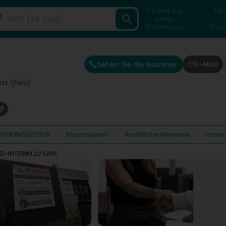
Finden Sie
Fin
einen
Fachmann
Priv
Sehen Sie die Nummer
E-Mail
tz (Feiz)
FFNUNGSZEITEN
Rezensionen
Rechtliche Hinweise
Unser
D-INTERIM.LU SARL