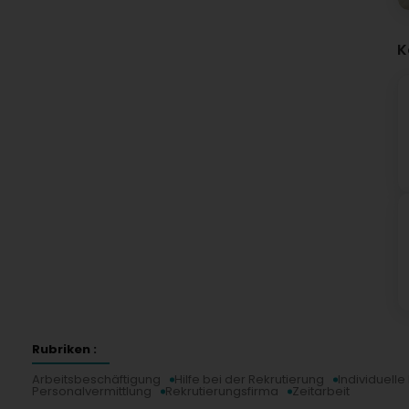
K
Rubriken :
Arbeitsbeschäftigung
Hilfe bei der Rekrutierung
Individuell
Personalvermittlung
Rekrutierungsfirma
Zeitarbeit