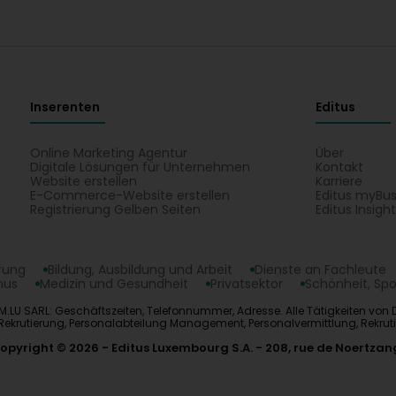
Inserenten
Editus
Online Marketing Agentur
Über
Digitale Lösungen für Unternehmen
Kontakt
Website erstellen
Karriere
E-Commerce-Website erstellen
Editus myBus
Registrierung Gelben Seiten
Editus Insigh
erung
Bildung, Ausbildung und Arbeit
Dienste an Fachleute
mus
Medizin und Gesundheit
Privatsektor
Schönheit, Spo
M.LU SARL: Geschäftszeiten, Telefonnummer, Adresse. Alle Tätigkeiten von D
ik Rekrutierung, Personalabteilung Management, Personalvermittlung, Rekruti
opyright © 2026
Editus Luxembourg S.A.
208, rue de Noertzan