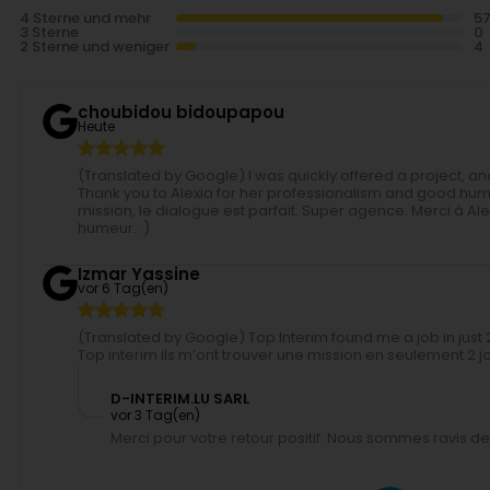
4 Sterne und mehr
3 Sterne
2 Sterne und weniger
choubidou bidoupapou
Heute
(Translated by Google) I was quickly offered a project, 
Thank you to Alexia for her professionalism and good hum
mission, le dialogue est parfait. Super agence. Merci à A
humeur. :)
Izmar Yassine
vor 6 Tag(en)
(Translated by Google) Top Interim found me a job in just 
Top interim ils m’ont trouver une mission en seulement 2 jo
D-INTERIM.LU SARL
vor 3 Tag(en)
Merci pour votre retour positif. Nous sommes ravis de 
Anais Leblan