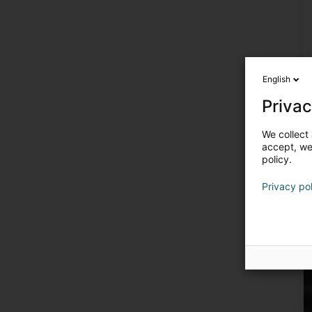
English
Privac
We collect 
accept, we'
policy.
Privacy po
U