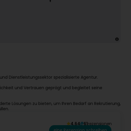
e und Dienstleistungssektor spezialisierte Agentur.
chkeit und Vertrauen geprägt und begleitet seine
erte Lösungen zu bieten, um Ihren Bedarf an Rekrutierung,
llen.
4,64
61
rezensionen
eine Rezension schreiben