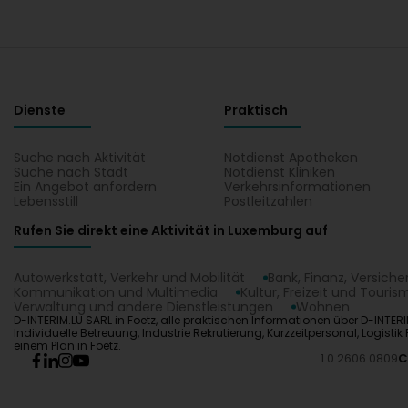
Dienste
Praktisch
Suche nach Aktivität
Notdienst Apotheken
Suche nach Stadt
Notdienst Kliniken
Ein Angebot anfordern
Verkehrsinformationen
Lebensstill
Postleitzahlen
Rufen Sie direkt eine Aktivität in Luxemburg auf
Autowerkstatt, Verkehr und Mobilität
Bank, Finanz, Versich
Kommunikation und Multimedia
Kultur, Freizeit und Touris
Verwaltung und andere Dienstleistungen
Wohnen
D-INTERIM.LU SARL in Foetz, alle praktischen Informationen über D-INTERI
Individuelle Betreuung, Industrie Rekrutierung, Kurzzeitpersonal, Logist
einem Plan in Foetz.
1.0.2606.0809
C