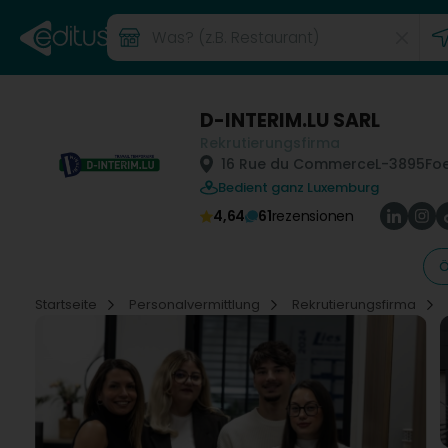
D-INTERIM.LU SARL
Rekrutierungsfirma
16 Rue du Commerce
L-3895
Foe
Bedient ganz Luxemburg
4,64
61
rezensionen
Ö
Startseite
Personalvermittlung
Rekrutierungsfirma