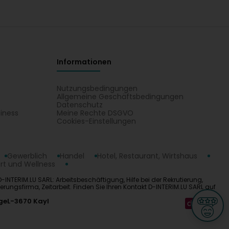
Informationen
Nutzungsbedingungen
Allgemeine Geschäftsbedingungen
Datenschutz
iness
Meine Rechte DSGVO
t
Cookies-Einstellungen
Gewerblich
Handel
Hotel, Restaurant, Wirtshaus
rt und Wellness
-INTERIM.LU SARL: Arbeitsbeschäftigung, Hilfe bei der Rekrutierung,
erungsfirma, Zeitarbeit. Finden Sie Ihren Kontakt D-INTERIM.LU SARL auf
ge
L-3670 Kayl