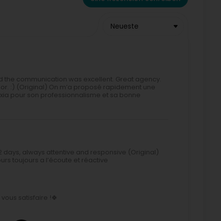
Neueste
and the communication was excellent. Great agency.
or. :) (Original) On m’a proposé rapidement une
lexia pour son professionnalisme et sa bonne
2 days, always attentive and responsive (Original)
urs toujours a l’écoute et réactive
vous satisfaire !🍀