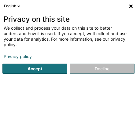
English
DE
Privacy on this site
We collect and process your data on this site to better
Croix-Rouge luxembourgeoise -
understand how it is used. If you accept, we'll collect and use
Maison Norbert Ensch (Groupe Henri
your data for analytics. For more information, see our privacy
Dunant)
policy.
Außerschulisch
Privacy policy
63 Rue de Bettembourg
L-3333
Hellange (Helleng)
Accept
Decline
Fax anzeigen
Sehen Sie die Nummer
Anreise
Startseite
Außerschulisch
Croix-Rouge luxembourgeoise -