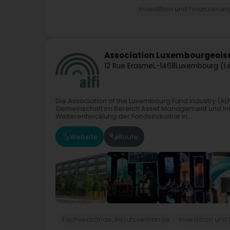
Investition und Finanzierun
Association Luxembourgeoise
12 Rue Erasme
L-1468
Luxembourg (L
Die Association of the Luxembourg Fund Industry (AL
Gemeinschaft im Bereich Asset Management und Inve
Weiterentwicklung der Fondsindustrie in...
Website
Route
Fachverbände, Berufsverbände
Investition und