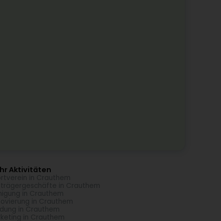
r Aktivitäten
rtverein in Crauthem
trägergeschäfte in Crauthem
nigung in Crauthem
ovierung in Crauthem
idung in Crauthem
keting in Crauthem