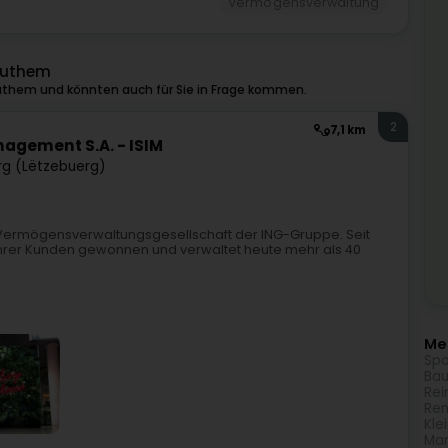
Vermögensverwaltung
authem
uthem und könnten auch für Sie in Frage kommen.
2
7,1 km
agement S.A. - ISIM
g (Lëtzebuerg)
e Vermögensverwaltungsgesellschaft der ING-Gruppe. Seit
 ihrer Kunden gewonnen und verwaltet heute mehr als 40
Meh
Spo
Bau
Rei
Ren
Kle
Mar