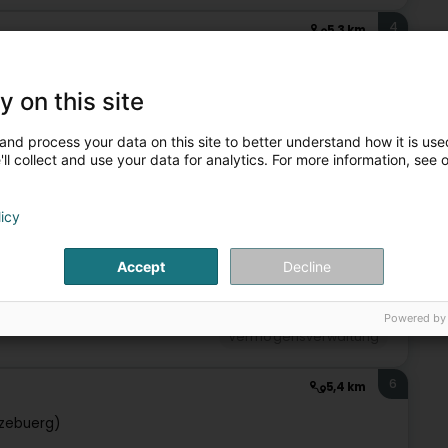
4
5,3 km
g)
y on this site
and process your data on this site to better understand how it is used
Vermögensverwaltung
ll collect and use your data for analytics. For more information, see 
5
5,3 km
licy
buerg)
Accept
Decline
Powered by
Vermögensverwaltung
6
5,4 km
zebuerg)