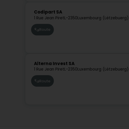
Codipart SA
1 Rue Jean Piret
L-2350
Luxembourg (Lëtzebuerg)
Route
Alterna Invest SA
1 Rue Jean Piret
L-2350
Luxembourg (Lëtzebuerg)
Route