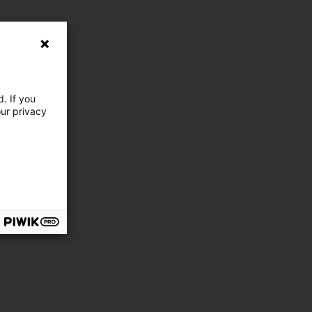
. If you
our privacy