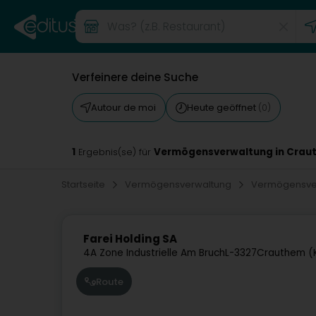
Verfeinere deine Suche
Autour de moi
Heute geöffnet
(0)
1
Vermögensverwaltung in Crau
Ergebnis(se) für
Startseite
Vermögensverwaltung
Vermögensve
Farei Holding SA
4A Zone Industrielle Am Bruch
L-3327
Crauthem (
Route