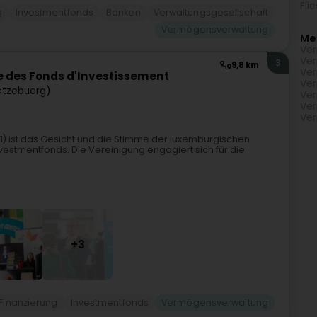
Fli
g
Investmentfonds
Banken
Verwaltungsgesellschaft
Vermögensverwaltung
Me
Ver
Ver
3
9,8 km
Ver
 des Fonds d'Investissement
Ver
ëtzebuerg)
Ver
Ver
Ver
FI) ist das Gesicht und die Stimme der luxemburgischen
stmentfonds. Die Vereinigung engagiert sich für die
+3
 Finanzierung
Investmentfonds
Vermögensverwaltung