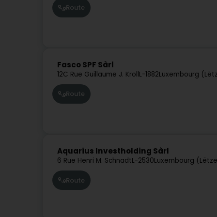
Route
Fasco SPF Sàrl
12C Rue Guillaume J. Kroll
L-1882
Luxembourg (Lët
Route
Aquarius Investholding Sàrl
6 Rue Henri M. Schnadt
L-2530
Luxembourg (Lëtz
Route