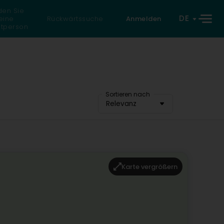
den Sie
DE
eine
Rückwärtssuche
Anmelden
atperson
Sortieren nach
Relevanz
Karte vergrößern