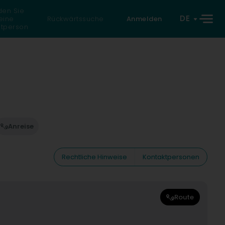
den Sie
DE
eine
Rückwärtssuche
Anmelden
atperson
Anreise
Rechtliche Hinweise
Kontaktpersonen
Route