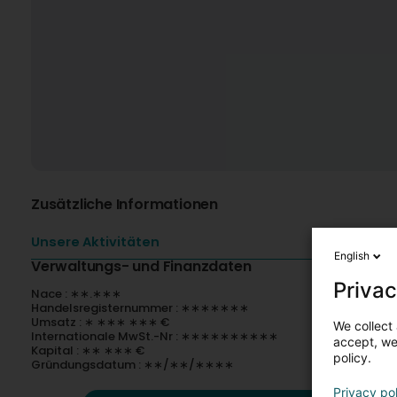
Zusätzliche Informationen
Unsere Aktivitäten
English
Verwaltungs- und Finanzdaten
Privac
Nace : ∗∗.∗∗∗
Handelsregisternummer : ∗∗∗∗∗∗∗
Umsatz : ∗ ∗∗∗ ∗∗∗ €
We collect 
Internationale MwSt.-Nr : ∗∗∗∗∗∗∗∗∗∗
accept, we'
Kapital : ∗∗ ∗∗∗ €
policy.
Gründungsdatum : ∗∗/∗∗/∗∗∗∗
Privacy po