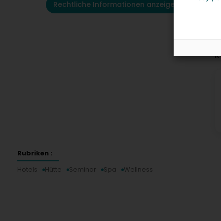
Rechtliche Informationen anzeigen
K
Rubriken :
Hotels
Hütte
Seminar
Spa
Wellness