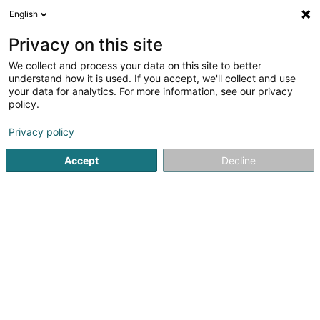
English
DE
Privacy on this site
We collect and process your data on this site to better
Centre de ressources digiloom
understand how it is used. If you accept, we'll collect and use
your data for analytics. For more information, see our privacy
Sozial und paramedizinische Dienstleistungen
policy.
12 Rue des Mérovingiens
L-8070
Strassen (Stroossen)
Privacy policy
Accept
Decline
Fax anzeigen
Sehen Sie die Nummer
Anreise
Startseite
Öffentliche Verwaltung
Sozial und paramedizini