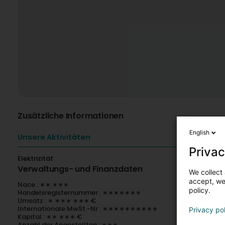
Zusätzliche Informationen
English
Unsere Aktivitäten
Privac
Elektrizität
Verwaltungs- und Finanzdaten
We collect 
accept, we'
Nace : ∗∗.∗∗∗
policy.
Handelsregisternummer : ∗∗∗∗∗∗∗
Umsatz : ∗ ∗∗∗ ∗∗∗ €
Internationale MwSt.-Nr : ∗∗∗∗∗∗∗∗∗∗
Privacy po
Kapital : ∗∗ ∗∗∗ €
Anzahl der Angestellten : ∗∗∗