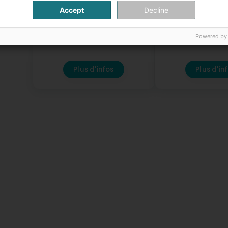
Accept
Decline
Weber & Fils Sàrl
SOLARTECH®
20 Rue des Peupliers
L-2328
18C Duerfstrooss
L-
Luxembourg (Lëtzebuerg)
Tarchamps (Eesch
Powered by
Plus d'infos
Plus d'in