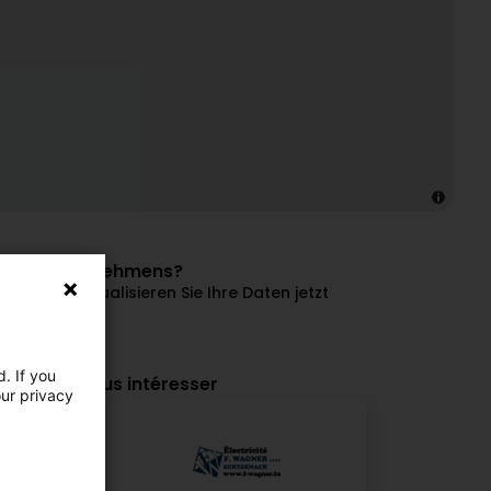
dieses Unternehmens?
en und aktualisieren Sie Ihre Daten jetzt
 verwalten
. If you
ourraient vous intéresser
our privacy