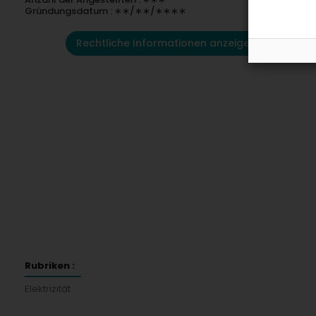
Gründungsdatum : ∗∗/∗∗/∗∗∗∗
Rechtliche Informationen anzeigen
Rubriken :
Elektrizität