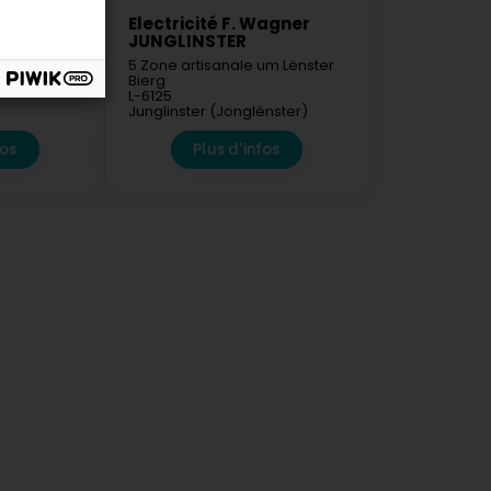
Electricité F. Wagner
JUNGLINSTER
9689
pelt)
5 Zone artisanale um Lënster
Bierg
L-6125
Junglinster (Jonglënster)
fos
Plus d'infos