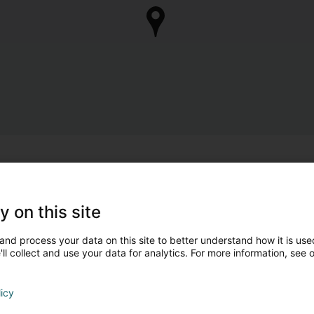
Sind Sie der Eigentümer 
Übernehmen Sie die Kontrolle über Ihr Unternehm
y on this site
Mein Unternehmen
and process your data on this site to better understand how it is used
D'autres professionnels qui p
ll collect and use your data for analytics. For more information, see 
licy