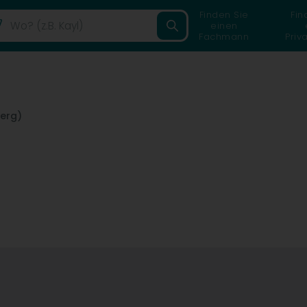
Finden Sie
Fin
einen
Fachmann
Priv
erg)