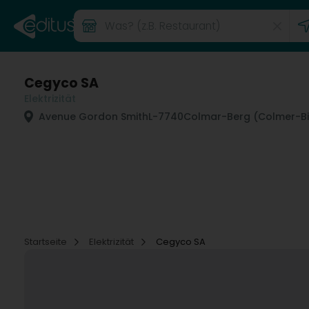
Cegyco SA
Elektrizität
Avenue Gordon Smith
L-7740
Colmar-Berg (Colmer-Bi
Startseite
Elektrizität
Cegyco SA