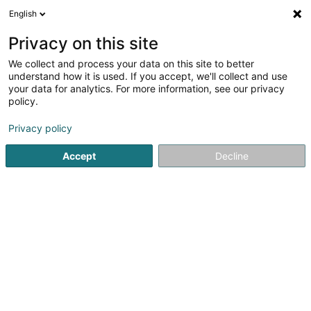
English
DE
Privacy on this site
We collect and process your data on this site to better
Verfeinere deine Suche
understand how it is used. If you accept, we'll collect and use
your data for analytics. For more information, see our privacy
Autour de moi
Heute geöffnet
(0)
policy.
14
Verbriefung in Capellen
Ergebnis(se) für
en 48ms
Privacy policy
Startseite
Spezialisten für den Finanzsektor
Verbriefung
Accept
Decline
1
Argo Investment Securities Sàrl
89E Parc d'Activités Capellen
L-8308
Capellen (Kapellen)
Spezialisten für den Finanzsektor