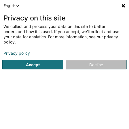
English
DE
Privacy on this site
We collect and process your data on this site to better
Verfeinere deine Suche
understand how it is used. If you accept, we'll collect and use
your data for analytics. For more information, see our privacy
Autour de moi
Bestbewertet
Parkplatz
He
(1)
(1)
policy.
7
EDV - Beratung in Capellen
Ergebnis(se) für
en 47ms
Privacy policy
Startseite
Computer Service
EDV - Beratung
Capellen
Accept
Decline
1
Trustteam Luxembourg SA
77-79 Parc d'Activités Capellen
L-8308
Capellen (Kapellen)
En 30 ans d’existence, Trustteam Luxembourg
(anciennement System Solutions) a évolué pour devenir
un partenaire IT 360° agréé PSF et certifié ISO
27001.Autour de son métier principal, qui est l’intégration
de solutions informatiques, Trustteam...