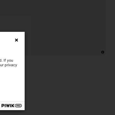
. If you
our privacy