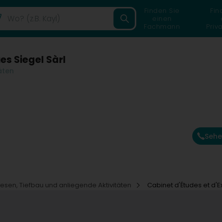
Finden Sie
Fin
einen
Fachmann
Priv
es Siegel Sàrl
äten
Sehe
sen, Tiefbau und anliegende Aktivitäten
Cabinet d'Études et d'E