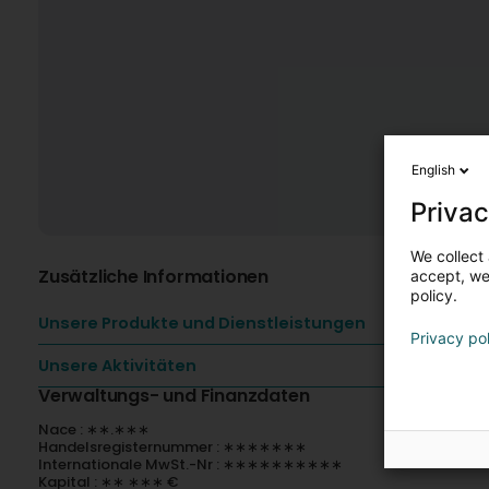
English
Privac
We collect 
Zusätzliche Informationen
accept, we'
policy.
Unsere Produkte und Dienstleistungen
Privacy po
Unsere Aktivitäten
Verwaltungs- und Finanzdaten
Nace : ∗∗.∗∗∗
Handelsregisternummer : ∗∗∗∗∗∗∗
Internationale MwSt.-Nr : ∗∗∗∗∗∗∗∗∗∗
Kapital : ∗∗ ∗∗∗ €