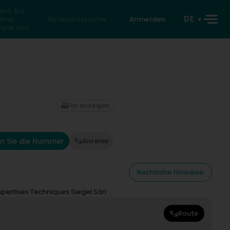
den Sie
DE
eine
Rückwärtssuche
Anmelden
atperson
Fax anzeigen
n Sie die Nummer
Anreise
Rechtliche Hinweise
xpertises Techniques Siegel Sàrl
Route