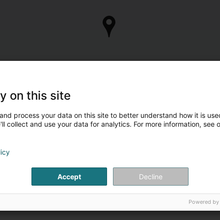
y on this site
and process your data on this site to better understand how it is used
ll collect and use your data for analytics. For more information, see 
licy
Accept
Decline
Powered by