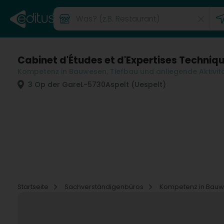
Cabinet d'Études et d'Expertises Techniqu
Kompetenz in Bauwesen, Tiefbau und anliegende Aktivit
3 Op der Gare
L-5730
Aspelt (Uespelt)
Startseite
Sachverständigenbüros
Kompetenz in Bauwe