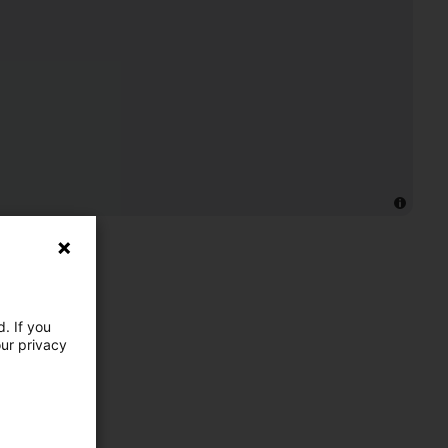
. If you
our privacy