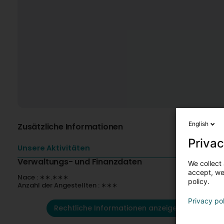
English
Zusätzliche Informationen
Privac
Unsere Aktivitäten
Verwaltungs- und Finanzdaten
We collect 
accept, we'
Nace : ∗∗.∗∗∗
policy.
Anzahl der Angestellten : ∗∗∗
Privacy po
Rechtliche Informationen anzeigen