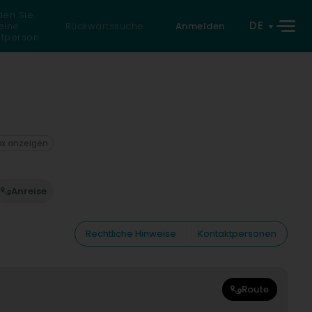
den Sie
DE
eine
Rückwärtssuche
Anmelden
atperson
ax anzeigen
Anreise
Rechtliche Hinweise
Kontaktpersonen
Route