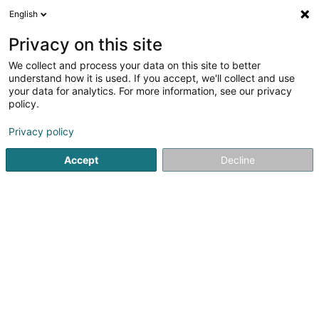
English
DE
Privacy on this site
We collect and process your data on this site to better
Verfeinere deine Suche
understand how it is used. If you accept, we'll collect and use
your data for analytics. For more information, see our privacy
Autour de moi
Heute geöffnet
(0)
policy.
1
Outdoor Aktivität in Boxhorn
Ergebnis(se) für
en 39ms
Privacy policy
Startseite
Freizeit Aktivität
Outdoor Aktivität
Boxhorn
Accept
Decline
Fun-City.lu (siège social)
33 Rue Robert Krieps
L-4702
Pétange (Péiteng)