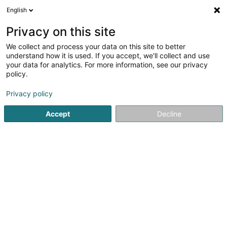
English
DE
Privacy on this site
We collect and process your data on this site to better
understand how it is used. If you accept, we'll collect and use
your data for analytics. For more information, see our privacy
Sandrine's Pony Express
policy.
Sozialpädagogische Begleitung
Privacy policy
Accept
Decline
20 Rue d'Altrier
L-6238
Breidweiler (Präiteler)
Bedient ganz Luxemburg
Sehen Sie die Nummer
E-Mail
Anreise
Startseite
Gesundheitszentrum
Sozialpädagogische Begl