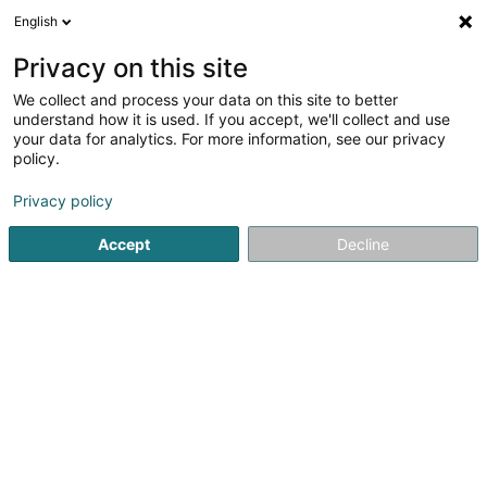
English
Privacy on this site
We collect and process your data on this site to better
Verfeinere deine Suche
understand how it is used. If you accept, we'll collect and use
your data for analytics. For more information, see our privacy
Autour de moi
Heute geöffnet
(0)
policy.
1
Tiefbauarbeiten in Bous
Ergebnis(se) für
en 34ms
Privacy policy
Startseite
Hoch-und Tiefbau
Tiefbauarbeiten
Bous
Accept
Decline
Groupe Sopinor
70 Zi um Monkeler
L-4149
Schifflange (Schëffleng)