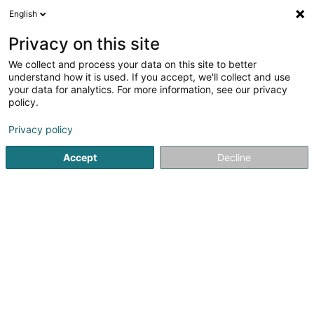
English
DE
Privacy on this site
We collect and process your data on this site to better
Verfeinere deine Suche
understand how it is used. If you accept, we'll collect and use
your data for analytics. For more information, see our privacy
Autour de moi
Heute geöffnet
(0)
policy.
1
Metalwiederherstellung in Bettviller
Ergebnis(se) für
en
Privacy policy
32ms
Accept
Decline
Startseite
Recyclingunternehmen
Metalwiederherstellung
DH Lux Recycling Sàrl
98 Rue de Mersch
L-8181
Kopstal (Koplescht)