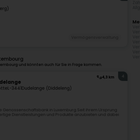
Zah
All
erg)
Me
Ver
Ver
Ver
Vermögensverwaltung
Ver
Ver
Ver
Ver
ttembourg
tembourg und könnten auch für Sie in Frage kommen.
4
4,3 km
udelange
otte
L-3441
Dudelange (Diddeleng)
ige Genossenschaftsbank in Luxemburg.Seit ihrem Ursprung
hwertige Dienstleistungen und Produkte anzubieten und dabei