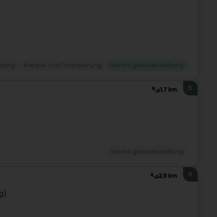
erung
Kredite und Finanzierung
Vermögensverwaltung
5
1,7 km
Vermögensverwaltung
6
2,9 km
g)