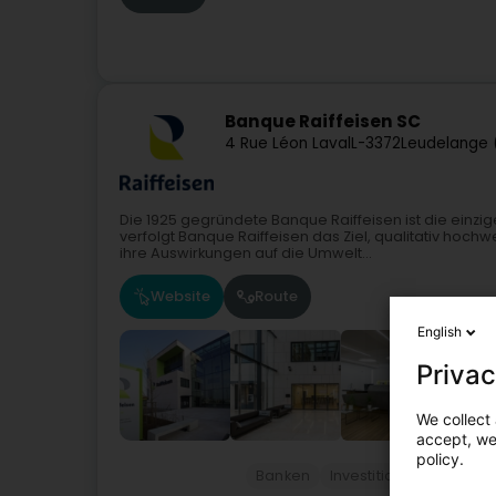
Banque Raiffeisen SC
4 Rue Léon Laval
L-3372
Leudelange 
Die 1925 gegründete Banque Raiffeisen ist die einz
verfolgt Banque Raiffeisen das Ziel, qualitativ hoc
ihre Auswirkungen auf die Umwelt...
Website
Route
English
Privac
We collect 
accept, we'
policy.
Banken
Investition und Finanzi