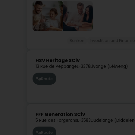
Banken
Investition und Finanzi
HSV Heritage SCiv
13 Rue de Peppange
L-3378
Livange (Léiweng)
Route
FFF Generation SCiv
5 Rue des Forgerons
L-3583
Dudelange (Diddelen
Route