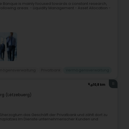
de Banque is mainly focused towards a constant research,
llowing areas: - Liquidity Management - Asset Allocation -
mögensverwaltung
Privatbank
Vermögensverwaltung
11
10,8 km
rg (Lëtzebuerg)
ßherzogtum das Geschäft der Privatbank und zählt dort zu
zplatzes.Im Dienste unternehmerischer Kunden und