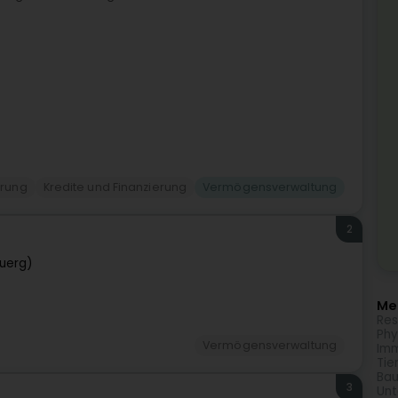
erung
Kredite und Finanzierung
Vermögensverwaltung
2
uerg)
Meh
Res
Phy
Vermögensverwaltung
Imm
Tie
Bau
3
Unt