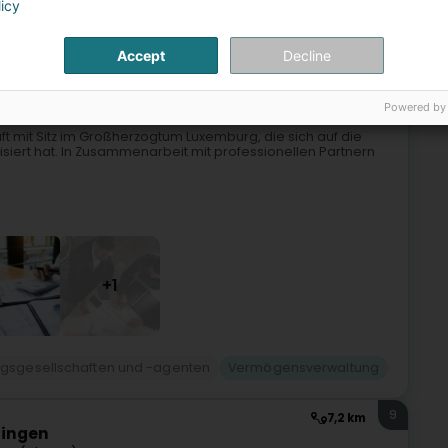
licy
8
6 km
Accept
Decline
(Leideleng)
Powered by
ft mit Sitz im Großherzogtum Luxemburg, die sich auf die
siert hat. In Zusammenarbeit mit professionellen Partnern
+1
ngsgesellschaften und -agenten
Vermögensverwaltung
9
7,2 km
zingen