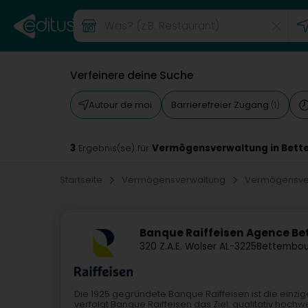
Verfeinere deine Suche
Autour de moi
Barrierefreier Zugang
(1)
3
Vermögensverwaltung in Bet
Ergebnis(se) für
Startseite
Vermögensverwaltung
Vermögensve
Banque Raiffeisen Agence B
320 Z.A.E. Wolser A
L-3225
Bettembou
Die 1925 gegründete Banque Raiffeisen ist die einz
verfolgt Banque Raiffeisen das Ziel, qualitativ hoc