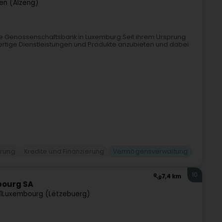
gen (Alzeng)
ige Genossenschaftsbank in Luxemburg.Seit ihrem Ursprung
hwertige Dienstleistungen und Produkte anzubieten und dabei
erung
Kredite und Finanzierung
Vermögensverwaltung
10
7,4 km
bourg SA
1
Luxembourg (Lëtzebuerg)