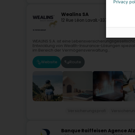
Privacy po
Wealins SA
12 Rue Léon Laval
L-3372
Leudelange 
WEALINS S.A. ist eine Lebensversicherungsgesellscha
Entwicklung von Wealth-Insurance-Lösungen speziali
im Bereich der Vermögensverwaltung...
Website
Route
Versicherungsprofi
Versicheru
Banque Raiffeisen Agence Al