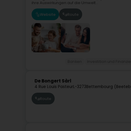
ihre Auswirkungen auf die Umwelt...
Website
Route
Banken
Investition und Finanzi
De Bongert Sàrl
4 Rue Louis Pasteur
L-3273
Bettembourg (Beeteb
Route