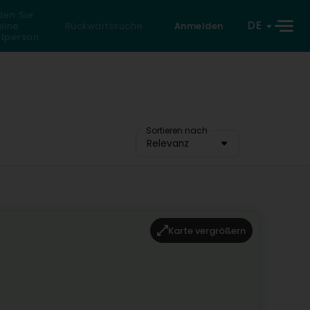
den Sie
DE
eine
Rückwärtssuche
Anmelden
atperson
Sortieren nach
Relevanz
Karte vergrößern