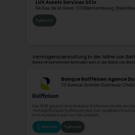
LUX Assets Services SCiv
6A Rue de la Gare
L-3236
Bettembourg (Beetebu
Route
Vermögensverwaltung in der Nähe von Be
Diese Unternehmen befinden sich in der Nähe von Bet
Banque Raiffeisen Agence D
73 Avenue Grande-Duchesse Charl
Die 1925 gegründete Banque Raiffeisen ist die einz
verfolgt Banque Raiffeisen das Ziel, qualitativ hoc
ihre Auswirkungen auf die Umwelt...
Website
Route