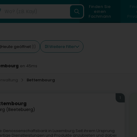
Finden Sie
Fin
einen
Fachmann
Priv
Weitere Filter
Heute geöffnet
(1)
tembourg
en 45ms
rwaltung
Bettembourg
1
ettembourg
rg (Beetebuerg)
ige Genossenschaftsbank in Luxemburg.Seit ihrem Ursprung
hwertige Dienstleistungen und Produkte anzubieten und dabei