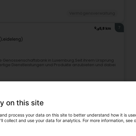
Vermögensverwaltung
7
5,8 km
(Leideleng)
ige Genossenschaftsbank in Luxemburg.Seit ihrem Ursprung
hwertige Dienstleistungen und Produkte anzubieten und dabei
y on this site
and process your data on this site to better understand how it is used
ll collect and use your data for analytics. For more information, see 
erung
Kredite und Finanzierung
Vermögensverwaltung