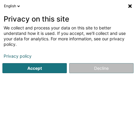
English
DE
Privacy on this site
We collect and process your data on this site to better
Verfeinere deine Suche
understand how it is used. If you accept, we'll collect and use
your data for analytics. For more information, see our privacy
Autour de moi
Heute geöffnet
(0)
policy.
1
Kommunikationsberatung in Bereldange
Ergebnis(se) für
Privacy policy
en 35ms
Accept
Decline
Startseite
Kommunikation
Kommunikationsberatung
Be
1
Farvel Sàrl
9 Route de Luxembourg
L-7240
Bereldange (Bäreldeng)
Kommunikation