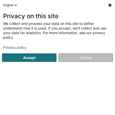
English
DE
Privacy on this site
We collect and process your data on this site to better
Verfeinere deine Suche
understand how it is used. If you accept, we'll collect and use
your data for analytics. For more information, see our privacy
Autour de moi
Luxembourg
Bestbewertet
(4)
(3)
policy.
7
Vereidigten Dolmetscher
Ergebnis(se) für
en 40ms
Privacy policy
Startseite
Übersetzer und Dolmetscher
Vereidigten Dolme
Accept
Decline
ALPIS Traduction et Interprétation
29 Place de Paris
L-1463
Luxembourg (Lëtzebuerg)