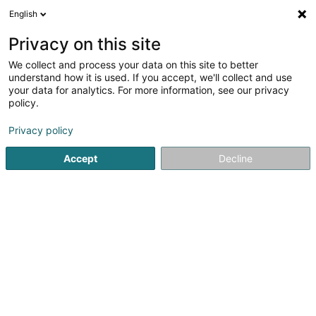
English
DE
Privacy on this site
We collect and process your data on this site to better
Verfeinere deine Suche
understand how it is used. If you accept, we'll collect and use
your data for analytics. For more information, see our privacy
Autour de moi
Heute geöffnet
(0)
policy.
2
Ergebnis(se) für
Privacy policy
Immobilien - Ankauf, Vermietung, Verkauf in Bastogne
en 47ms
Accept
Decline
Startseite
Immobilienagentur
Immobilien - Ankauf, Vermiet
Fischbach Realtors & Developers SA
298 Avenue Gaston Diderich
L-1420
Luxembourg (Lëtzebuerg)