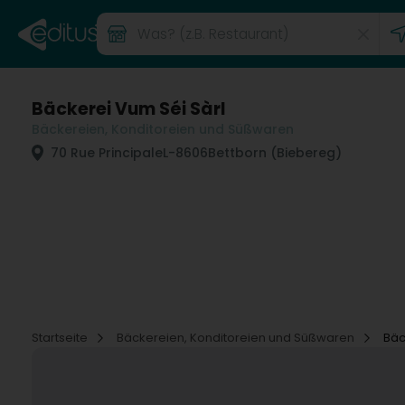
Bäckerei Vum Séi Sàrl
Bäckereien, Konditoreien und Süßwaren
70 Rue Principale
L-8606
Bettborn (Biebereg)
Startseite
Bäckereien, Konditoreien und Süßwaren
Bäc