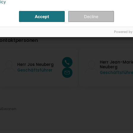
licy
Accept
Decline
Powered by
ontaktpersonen
Herr Jean-Mari
Herr Jos Neuberg
Neuberg
Geschäftsführer
Geschäftsführe
Süßwaren