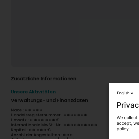
Zusätzliche Informationen
Unsere Aktivitäten
English
Verwaltungs- und Finanzdaten
Privac
Nace : ∗∗.∗∗∗
Handelsregisternummer : ∗∗∗∗∗∗∗
We collect 
Umsatz : ∗ ∗∗∗ ∗∗∗ €
accept, we'
Internationale MwSt.-Nr : ∗∗∗∗∗∗∗∗∗∗
policy.
Kapital : ∗∗ ∗∗∗ €
Anzahl der Angestellten : ∗∗∗