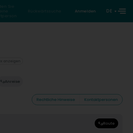
den Sie
DE
eine
Rückwärtssuche
Anmelden
atperson
ax anzeigen
Anreise
Rechtliche Hinweise
Kontaktpersonen
Route