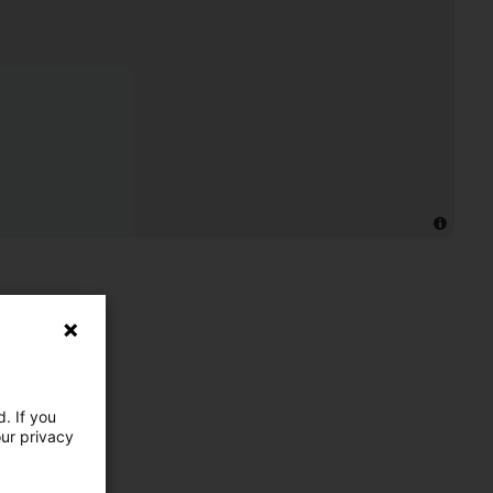
. If you
our privacy