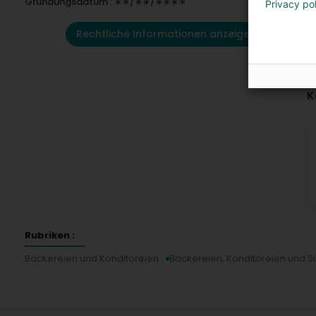
Gründungsdatum : ∗∗/∗∗/∗∗∗∗
Privacy po
Rechtliche Informationen anzeigen
K
Rubriken :
Bäckereien und Konditoreien
Bäckereien, Konditoreien und 