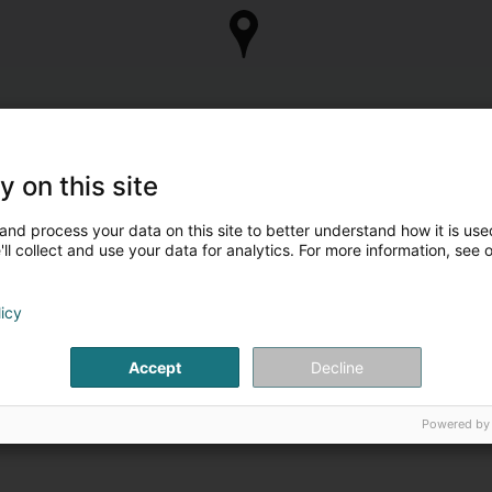
y on this site
and process your data on this site to better understand how it is used
ll collect and use your data for analytics. For more information, see 
licy
Accept
Decline
Powered by