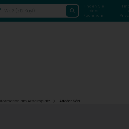
Finden Sie
Fin
einen
Fachmann
Priv
)
tsformation am Arbeitsplatz
Attofor Sàrl