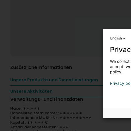
English
Privac
We collect 
Zusätzliche Informationen
accept, we'
policy.
Unsere Produkte und Dienstleistungen
Privacy po
Unsere Aktivitäten
Verwaltungs- und Finanzdaten
Nace : ∗∗.∗∗∗
Handelsregisternummer : ∗∗∗∗∗∗∗
Internationale MwSt.-Nr : ∗∗∗∗∗∗∗∗∗∗
Kapital : ∗∗ ∗∗∗ €
Anzahl der Angestellten : ∗∗∗