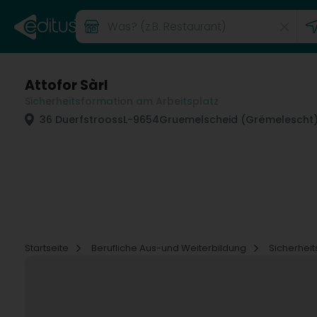
Attofor Sàrl
Sicherheitsformation am Arbeitsplatz
36 Duerfstrooss
L-9654
Gruemelscheid (Grëmelescht
Startseite
Berufliche Aus-und Weiterbildung
Sicherhei