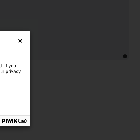
. If you
our privacy