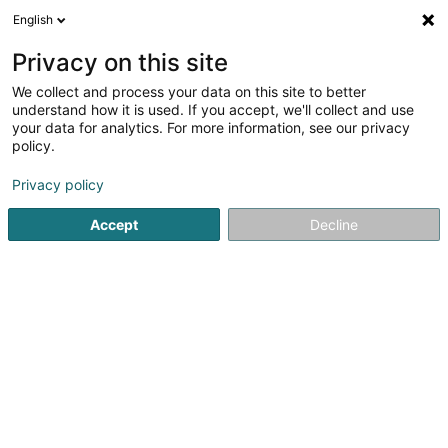
English
DE
Privacy on this site
We collect and process your data on this site to better
Areal Landschaftsarchitektur
understand how it is used. If you accept, we'll collect and use
your data for analytics. For more information, see our privacy
Landschaftsarchitekten, Landschaftingenieure
policy.
13 Rue Munsterbusch
L-2170
Senningerberg (Sennengerbierg)
Privacy policy
Accept
Decline
Fax anzeigen
Sehen Sie die Nummer
Anreise
Startseite
Architekten
Landschaftsarchitekten, Landschaf