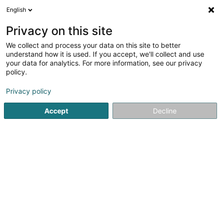
English
DE
Privacy on this site
We collect and process your data on this site to better
AlkomDigital Sàrl
understand how it is used. If you accept, we'll collect and use
your data for analytics. For more information, see our privacy
Medizinische Artikel
policy.
7 Rue Nicolas Bové
L-1253
Luxembourg (Lëtzebuerg)
Privacy policy
Fax anzeigen
Accept
Decline
Sehen Sie die Nummer
Anreise
Startseite
Medizinische Artikel
AlkomDigital Sàrl