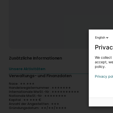
English
Privac
We collect 
Zusätzliche Informationen
accept, we'
policy.
Unsere Aktivitäten
Verwaltungs- und Finanzdaten
Privacy po
Nace : ∗∗.∗∗∗
Handelsregisternummer : ∗∗∗∗∗∗∗
Internationale MwSt.-Nr : ∗∗∗∗∗∗∗∗∗∗
Nationale MwSt.-Nr : ∗∗∗∗∗∗∗∗
Kapital : ∗∗ ∗∗∗ €
Anzahl der Angestellten : ∗∗∗
Gründungsdatum : ∗∗/∗∗/∗∗∗∗