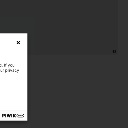
. If you
our privacy