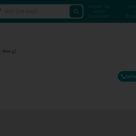
Finden Sie
Fin
einen
Fachmann
Priv
-Bierg)
Sehe