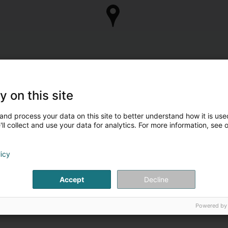
y on this site
and process your data on this site to better understand how it is used
ll collect and use your data for analytics. For more information, see 
licy
Accept
Decline
Powered by