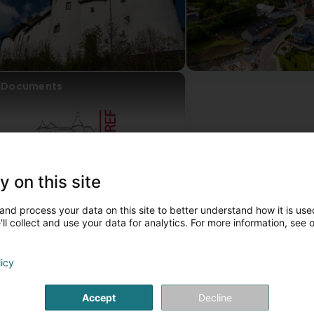
Documents
y on this site
and process your data on this site to better understand how it is used
ll collect and use your data for analytics. For more information, see 
ontaktpersonen
licy
Accept
Decline
Herr Emile EICH
Herr Georges KEIPES
Stellvertretende