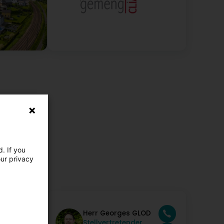
. If you
our privacy
ER
Herr Georges GLOD
r
Stellvertretender