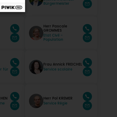
Bürgermeister
Herr Pascale
GROMMES
Etat Civil -
Population
Frau Annick FREICHEL
r für
Service scolaire
CHEN
Herr Pol KREMER
sme
Service Régie