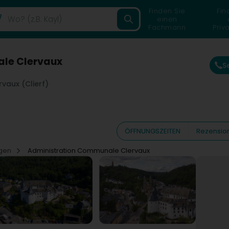
Finden Sie
Fin
einen
Fachmann
Priv
le Clervaux
S
rvaux (Clierf)
ÖFFNUNGSZEITEN
Rezensio
ngen
Administration Communale Clervaux