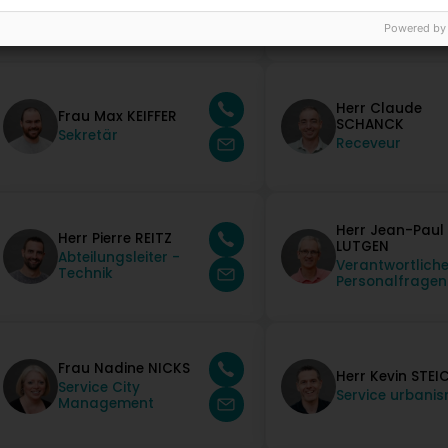
Bürgermeister
Bürgermeister
Powered by
Herr Claude
Frau Max KEIFFER
SCHANCK
Sekretär
Receveur
Herr Jean-Paul
Herr Pierre REITZ
LUTGEN
Abteilungsleiter -
Verantwortliche
Technik
Personalfragen
Frau Nadine NICKS
Herr Kevin STEI
Service City
Service urbani
Management