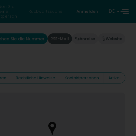
den Sie
DE
eine
Rückwärtssuche
Anmelden
atperson
ehen Sie die Nummer
E-Mail
Anreise
Website
nen
Rechtliche Hinweise
Kontaktpersonen
Artikel