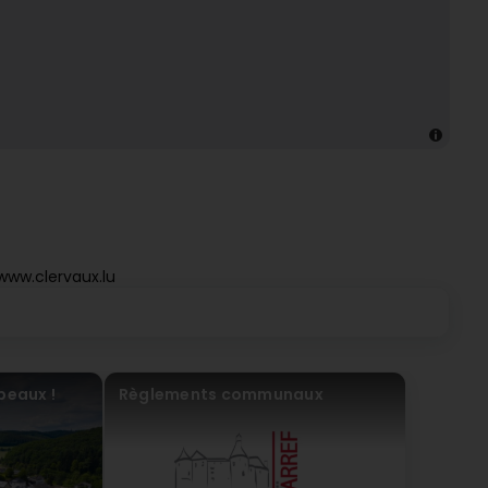
www.clervaux.lu
beaux !
Règlements communaux