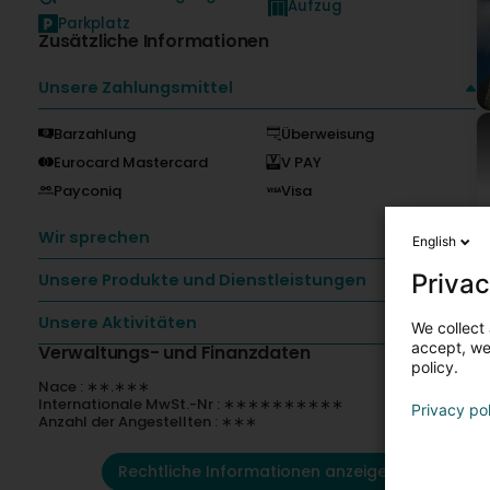
Aufzug
Parkplatz
Zusätzliche Informationen
Unsere Zahlungsmittel
Barzahlung
Überweisung
Eurocard Mastercard
V PAY
Payconiq
Visa
Wir sprechen
English
Privac
Unsere Produkte und Dienstleistungen
Unsere Aktivitäten
We collect 
accept, we'
Verwaltungs- und Finanzdaten
policy.
K
Nace : ∗∗.∗∗∗
Internationale MwSt.-Nr : ∗∗∗∗∗∗∗∗∗∗
Privacy po
Anzahl der Angestellten : ∗∗∗
Rechtliche Informationen anzeigen