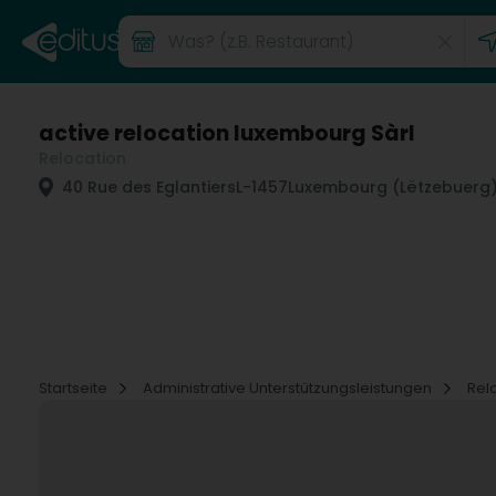
active relocation luxembourg Sàrl
Relocation
40 Rue des Eglantiers
L-1457
Luxembourg (Lëtzebuerg
Startseite
Administrative Unterstützungsleistungen
Rel