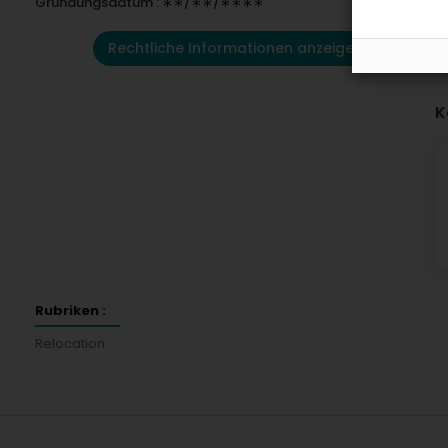
Gründungsdatum : ∗∗/∗∗/∗∗∗∗
Rechtliche Informationen anzeigen
K
Rubriken :
Relocation