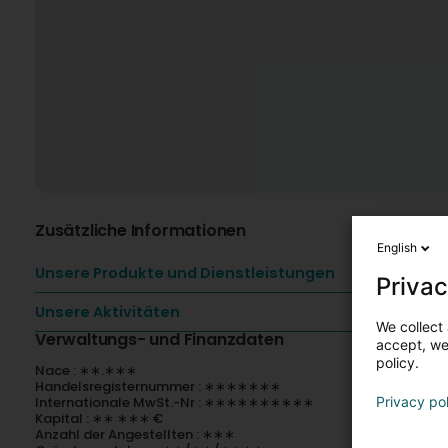
Zusätzliche Informationen
English
Unsere Produkte und Dienstleistungen
Privac
Unsere Aktivitäten
We collect 
Verwaltungs- und Finanzdaten
accept, we'
policy.
Nace : ∗∗.∗∗∗
Handelsregisternummer : ∗∗∗∗∗∗∗
Internationale MwSt.-Nr : ∗∗∗∗∗∗∗∗∗∗
Privacy po
Kapital : ∗∗ ∗∗∗ €
Anzahl der Angestellten : ∗∗∗