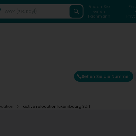
Finden Sie
Fin
einen
Fachmann
Priv
)
Sehen Sie die Nummer
ocation
active relocation luxembourg Sàrl