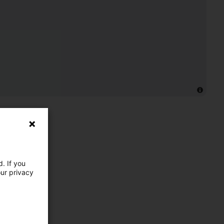
. If you
our privacy