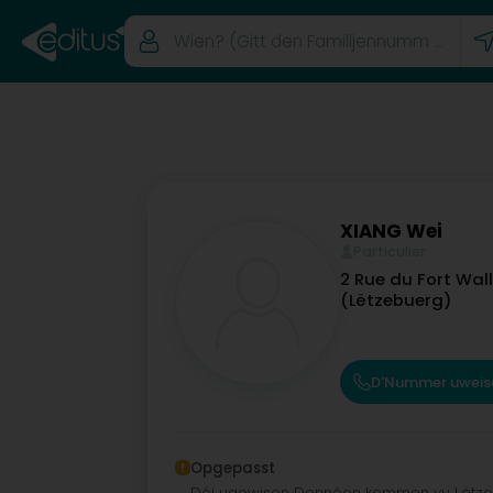
XIANG Wei
Particulier
2 Rue du Fort Wal
(Lëtzebuerg)
D'Nummer uweis
Opgepasst
Déi ugewisen Donnéen kommen vu Lëtzeb