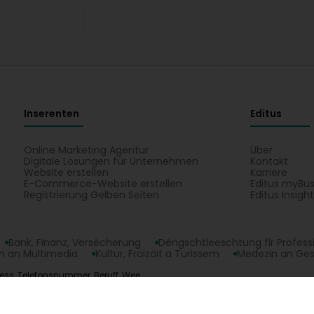
Inserenten
Editus
Online Marketing Agentur
Über
Digitale Lösungen für Unternehmen
Kontakt
Website erstellen
Karriere
E-Commerce-Website erstellen
Editus myBus
Registrierung Gelben Seiten
Editus Insigh
Bank, Finanz, Versécherung
Déngschtleeschtung fir Profess
 an Multimedia
Kultur, Fräizäit a Turissem
Medezin an Ge
ess, Telefonsnummer, Beruff, Wee.
opyright © 2026
Editus Luxembourg S.A.
208, rue de Noertzan