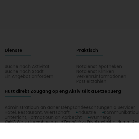
Dienste
Praktisch
Suche nach Aktivität
Notdienst Apotheken
Suche nach Stadt
Notdienst Kliniken
Ein Angebot anfordern
Verkehrsinformationen
Postleitzahlen
Hutt direkt Zougang op eng Aktivitéit a Lëtzebuerg
Administratioun an aaner Déngschtleeschtungen a Servicer
Hotel, Restaurant, Wiertschaft
Industrie
Kommunikatioun
Unterricht, Formatioun an Aarbecht
Wunnéng
XIANG Wei zu Luxembourg, all d’Donnéeë vu Privatkontakter : Numm, Adr
1.0.2606.0809
C