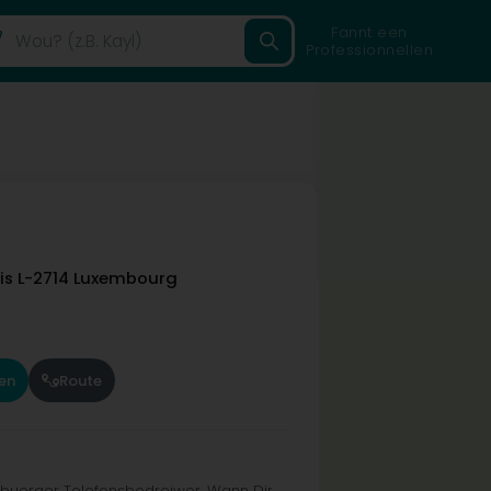
Fannt een
Professionnellen
lis
L-2714
Luxembourg
en
Route
uerger Telefonsbedreiwer. Wann Dir