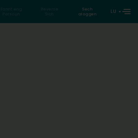
Fannt eng
Reverse
Sech
LU
Persoun
Sich
aloggen