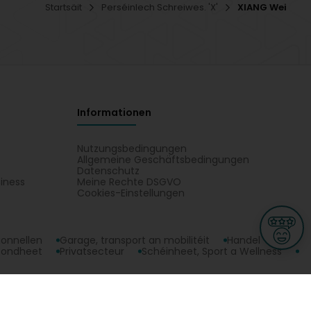
Startsäit
Perséinlech Schreiwes. 'X'
XIANG Wei
Informationen
Nutzungsbedingungen
Allgemeine Geschäftsbedingungen
Datenschutz
iness
Meine Rechte DSGVO
t
Cookies-Einstellungen
ionnellen
Garage, transport an mobilitéit
Handel
sondheet
Privatsecteur
Schéinheet, Sport a Wellness
ge
L-3670 Kayl