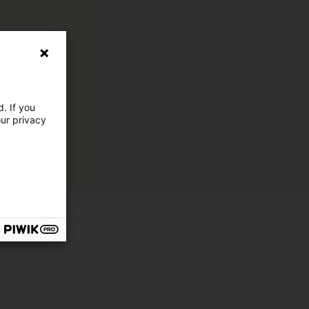
. If you
our privacy