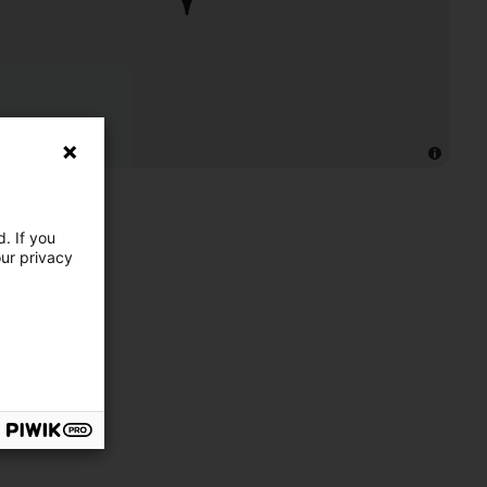
. If you
our privacy