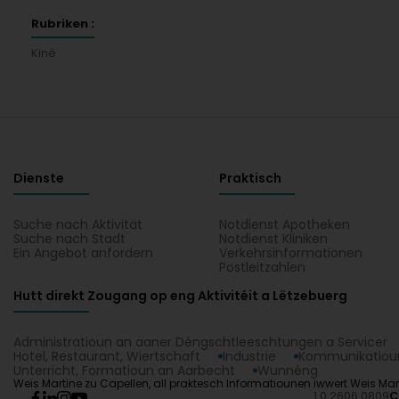
Rubriken :
Kiné
Dienste
Praktisch
Suche nach Aktivität
Notdienst Apotheken
Suche nach Stadt
Notdienst Kliniken
Ein Angebot anfordern
Verkehrsinformationen
Postleitzahlen
Hutt direkt Zougang op eng Aktivitéit a Lëtzebuerg
Administratioun an aaner Déngschtleeschtungen a Servicer
Hotel, Restaurant, Wiertschaft
Industrie
Kommunikatioun
Unterricht, Formatioun an Aarbecht
Wunnéng
Weis Martine zu Capellen, all praktesch Informatiounen iwwert Weis Martin
1.0.2606.0809
C