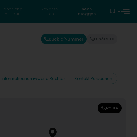
Fannt eng
Reverse
Sech
LU
Persoun
Sich
aloggen
Kuck d'Nummer
Itinéraire
Informatiounen iwwer d'Rechter
Kontakt Persounen
Route