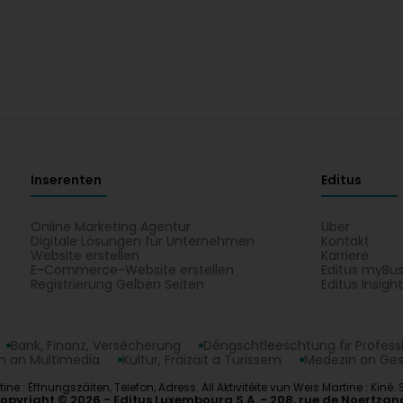
Inserenten
Editus
Online Marketing Agentur
Über
Digitale Lösungen für Unternehmen
Kontakt
Website erstellen
Karriere
E-Commerce-Website erstellen
Editus myBus
Registrierung Gelben Seiten
Editus Insigh
Bank, Finanz, Versécherung
Déngschtleeschtung fir Profess
 an Multimedia
Kultur, Fräizäit a Turissem
Medezin an Ge
e : Ëffnungszäiten, Telefon, Adress. All Aktivitéite vun Weis Martine : Kiné.
opyright © 2026
Editus Luxembourg S.A.
208, rue de Noertzan