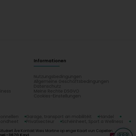
Informationen
Nutzungsbedingungen
Allgemeine Geschäftsbedingungen
Datenschutz
iness
Meine Rechte DSGVO
t
Cookies-Einstellungen
ionnellen
Garage, transport an mobilitéit
Handel
sondheet
Privatsecteur
Schéinheet, Sport a Wellness
 Situéiert Äre Kontakt Weis Martine op enger Kaart vun Capellen.
ge
L-3670 Kayl