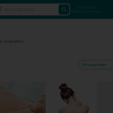
Fannt een
Professionnellen
n (Kapellen)
Ëffnungszäiten