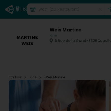
Weis Martine
Kiné
5 Rue de la Gare
L-8325
Capelle
Startsäit
Kiné
Weis Martine