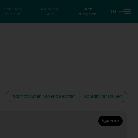
Fannt eng
Reverse
Sech
LU
Persoun
Sich
aloggen
Informatiounen iwwer d'Rechter
Kontakt Persounen
Route