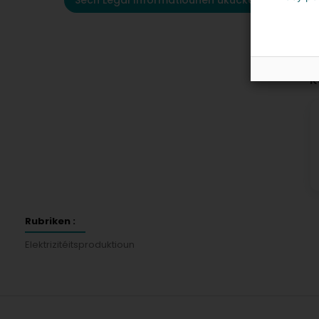
Sech Legal Informatiounen ukucken
K
Rubriken :
Elektrizitéitsproduktioun