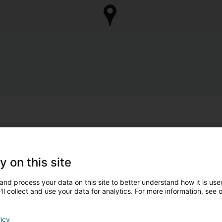
y on this site
and process your data on this site to better understand how it is used
ll collect and use your data for analytics. For more information, see 
licy