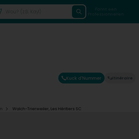
Fannt een
Professionnellen
Kuck d'Nummer
Itinéraire
un
Walch-Trierweiler, Les Héritiers SC