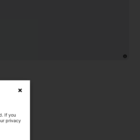
. If you
our privacy