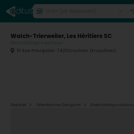
Walch-Trierweiler, Les Héritiers SC
Elektrizitéitsproduktioun
51 Rue Principale
L-7420
Cruchten (Kruuchten)
Startsäit
Öffentlechen Déngscht
Elektrizitéitsproduktio