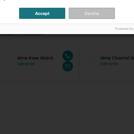
Accept
Decline
Powered by
ontakt Persounen
Mme Rose Walch
Mme Chantal W
Gérante
Gérante