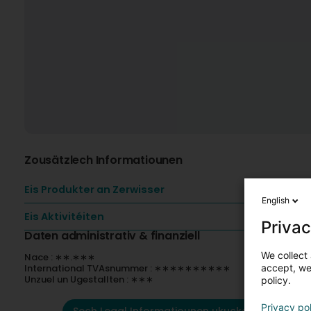
Zousätzlech Informatiounen
Eis Produkter an Zerwisser
English
Eis Aktivitéiten
Privac
Daten administrativ & finanziell
We collect 
Nace : ∗∗.∗∗∗
accept, we'
International TVAsnummer : ∗∗∗∗∗∗∗∗∗∗
Unzuel un Ugestallten : ∗∗∗
policy.
Privacy po