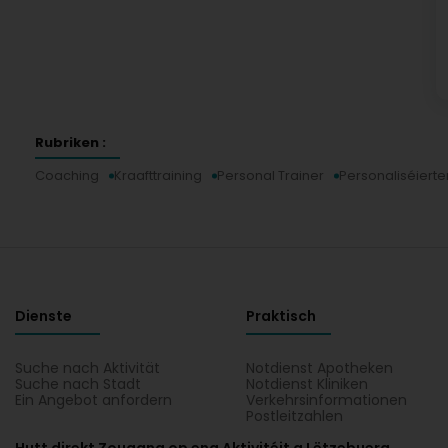
Rubriken :
Coaching
Kraafttraining
Personal Trainer
Personaliséierte
Dienste
Praktisch
Suche nach Aktivität
Notdienst Apotheken
Suche nach Stadt
Notdienst Kliniken
Ein Angebot anfordern
Verkehrsinformationen
Postleitzahlen