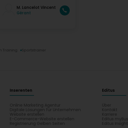
M. Lancelot Vincent
Gérant
n Training
Sportstrainer
Inserenten
Editus
Online Marketing Agentur
Über
Digitale Lösungen für Unternehmen
Kontakt
Website erstellen
Karriere
E-Commerce-Website erstellen
Editus myBus
Registrierung Gelben Seiten
Editus Insigh