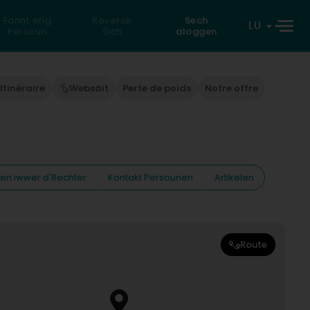
Fannt eng
Reverse
Sech
LU
Persoun
Sich
aloggen
Itinéraire
Websäit
Perte de poids
Notre offre
nen iwwer d'Rechter
Kontakt Persounen
Artikelen
Route