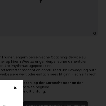
nTrainer
, engem perséinleche Coaching-Service zu
nner op hirem Wee zu enger kierperlecher a mentaler
 an Äre Rhythmus ugepasst sinn.
ient Fortschrëtter maacht an dobäi Freed um Beweegung hutt.
 verbessere wëllt oder einfach nees fit ginn – ech si fir Iech
heem, dobaussen, op der Aarbecht oder an der
an Iech op Ärem Wee begleed.
trauen, Energie a Richtung.
e, sans
Coaching entreprise – Bouger au