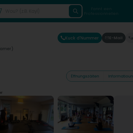
Fannt een
Professionnellen
Kuck d'Nummer
E-Mail
amer)
Ëffnungszäiten
Informatiou
er