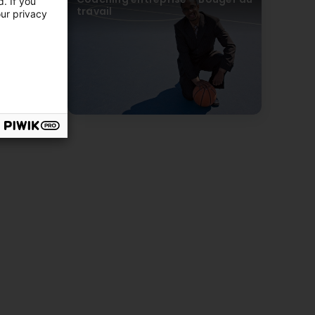
. If you
travail
our privacy