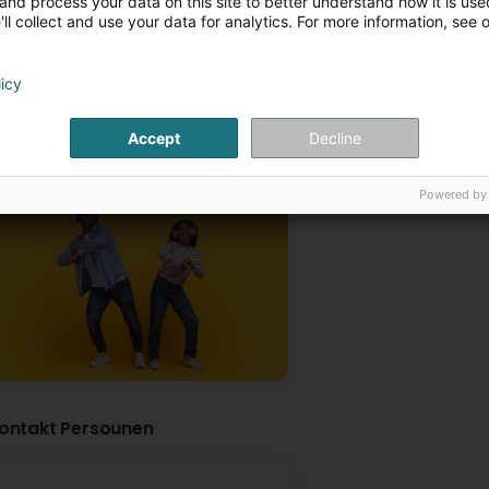
and process your data on this site to better understand how it is used
confiance
régime extrême
ll collect and use your data for analytics. For more information, see 
licy
Accept
Decline
Powered by
Bouger en duo, c’est mieux !
ontakt Persounen