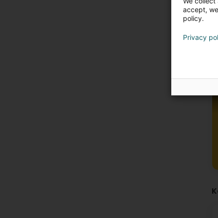
We collect 
accept, we'
policy.
Privacy po
K