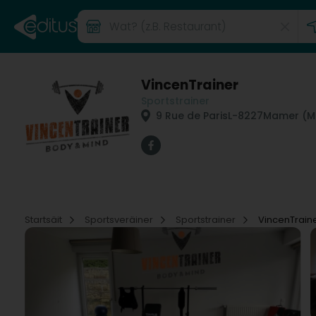
VincenTrainer
Sportstrainer
9 Rue de Paris
L-8227
Mamer (M
Startsäit
Sportsveräiner
Sportstrainer
VincenTrain