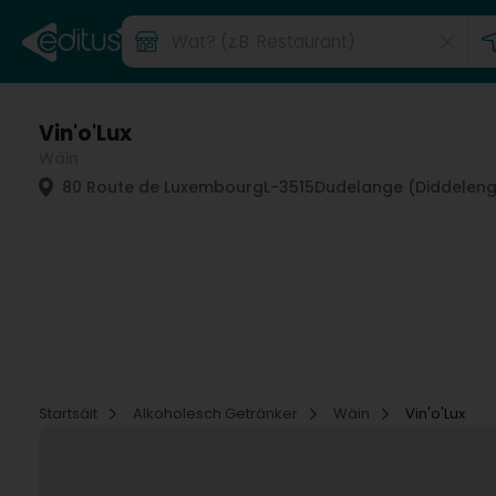
Vin'o'Lux
Wäin
80 Route de Luxembourg
L-3515
Dudelange (Diddeleng
Startsäit
Alkoholesch Getränker
Wäin
Vin'o'Lux