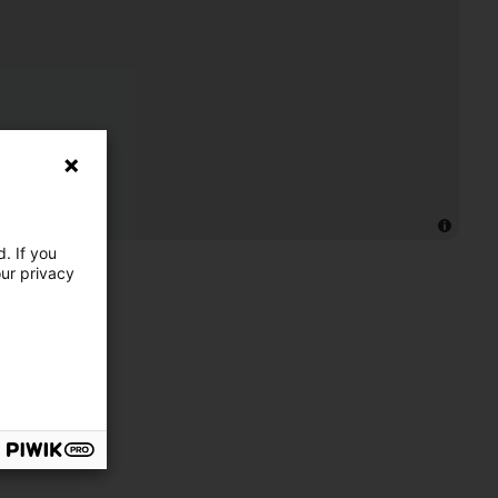
. If you
our privacy