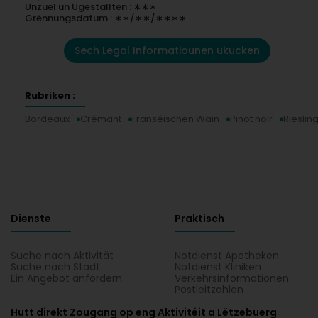
Unzuel un Ugestallten : ∗∗∗
Grënnungsdatum : ∗∗/∗∗/∗∗∗∗
Sech Legal Informatiounen ukucken
Rubriken :
Bordeaux
Crémant
Franséischen Wain
Pinot noir
Rieslin
Dienste
Praktisch
Suche nach Aktivität
Notdienst Apotheken
Suche nach Stadt
Notdienst Kliniken
Ein Angebot anfordern
Verkehrsinformationen
Postleitzahlen
Hutt direkt Zougang op eng Aktivitéit a Lëtzebuerg