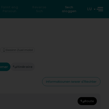
Fannt eng
Reverse
Sech
LU
Persoun
Sich
aloggen
Gesinn Zuel mobil
mmer
Itinéraire
Informatiounen iwwer d'Rechter
Route