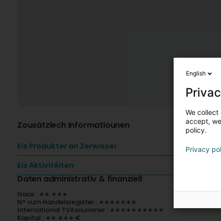
English
Privac
We collect 
accept, we'
Zousätzlech Informatiounen
policy.
Eis Produkter an Zerwisser
Privacy po
Eis Aktivitéiten
Daten administrativ & finanziell
Nace : ∗∗.∗∗∗
N° vum Handelsregister : ∗∗∗∗∗∗∗
International TVAsnummer : ∗∗∗∗∗∗∗∗∗∗
Kapital : ∗∗ ∗∗∗ €