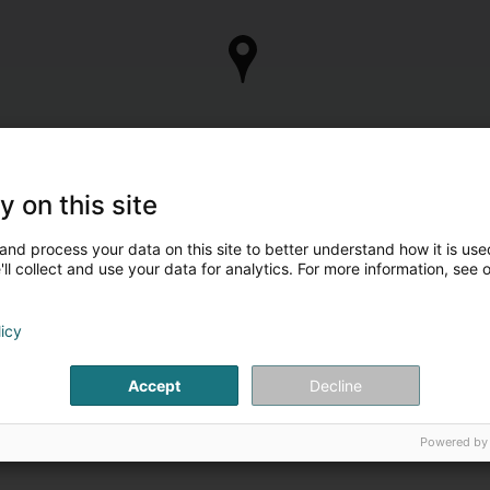
y on this site
and process your data on this site to better understand how it is used
ll collect and use your data for analytics. For more information, see 
licy
Accept
Decline
Powered by