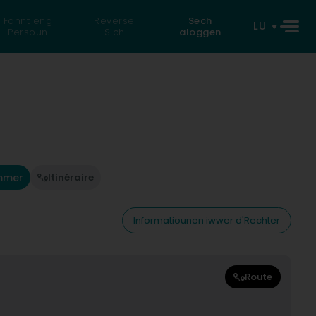
Fannt eng
Reverse
Sech
LU
Persoun
Sich
aloggen
mmer
Itinéraire
Informatiounen iwwer d'Rechter
Route