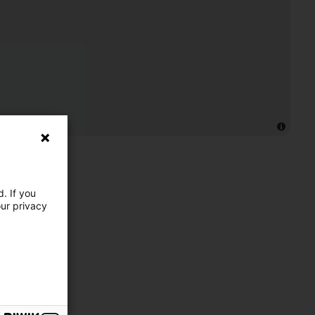
. If you
our privacy