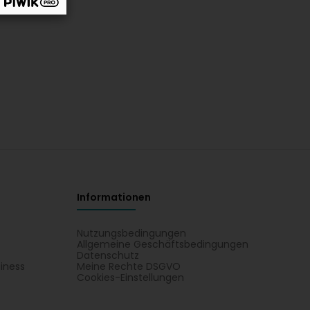
Informationen
Nutzungsbedingungen
Allgemeine Geschäftsbedingungen
Datenschutz
iness
Meine Rechte DSGVO
t
Cookies-Einstellungen