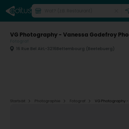
VG Photography - Vanessa Godefroy Ph
Fotograf
16 Rue Bel Air
L-3216
Bettembourg (Beetebuerg)
Startsäit
Photographie
Fotograf
VG Photography -