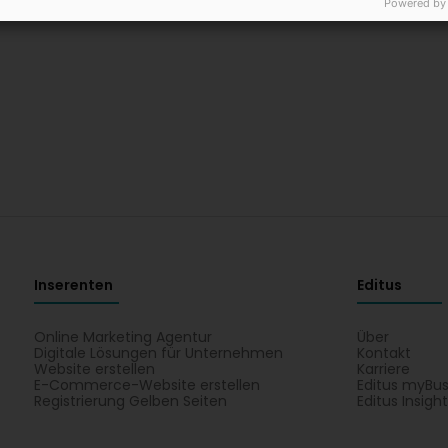
Powered by
Inserenten
Editus
Online Marketing Agentur
Über
Digitale Lösungen für Unternehmen
Kontakt
Website erstellen
Karriere
E-Commerce-Website erstellen
Editus myBus
Registrierung Gelben Seiten
Editus Insigh