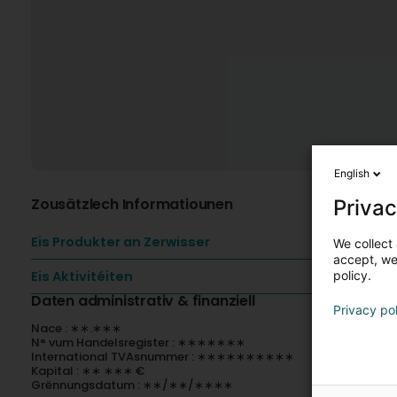
English
Zousätzlech Informatiounen
Privac
Eis Produkter an Zerwisser
We collect 
accept, we'
Eis Aktivitéiten
policy.
Daten administrativ & finanziell
Privacy po
Nace : ∗∗.∗∗∗
N° vum Handelsregister : ∗∗∗∗∗∗∗
International TVAsnummer : ∗∗∗∗∗∗∗∗∗∗
Kapital : ∗∗ ∗∗∗ €
Grënnungsdatum : ∗∗/∗∗/∗∗∗∗