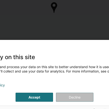
y on this site
and process your data on this site to better understand how it is used
ll collect and use your data for analytics. For more information, see 
licy
Accept
Decline