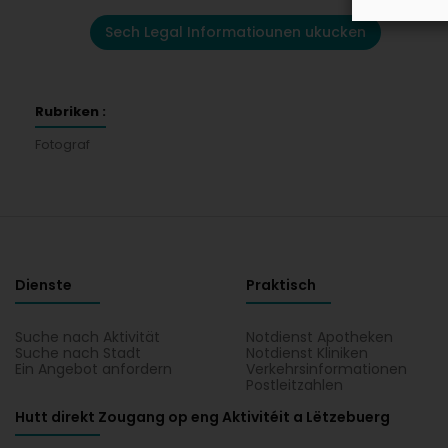
Sech Legal Informatiounen ukucken
Rubriken :
Fotograf
Dienste
Praktisch
Suche nach Aktivität
Notdienst Apotheken
Suche nach Stadt
Notdienst Kliniken
Ein Angebot anfordern
Verkehrsinformationen
Postleitzahlen
Hutt direkt Zougang op eng Aktivitéit a Lëtzebuerg