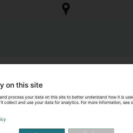
y on this site
and process your data on this site to better understand how it is used
ll collect and use your data for analytics. For more information, see 
licy