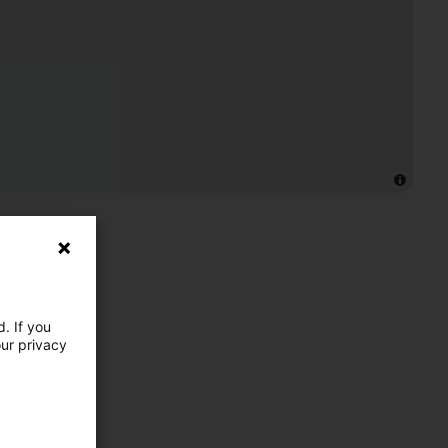
. If you
our privacy