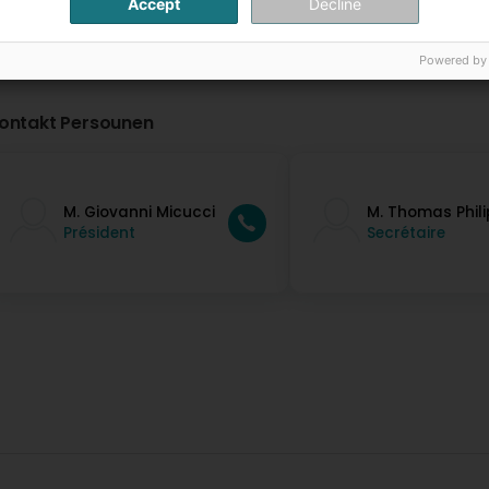
Accept
Decline
Powered by
ontakt Persounen
M. Giovanni Micucci
M. Thomas Phili
Président
Secrétaire