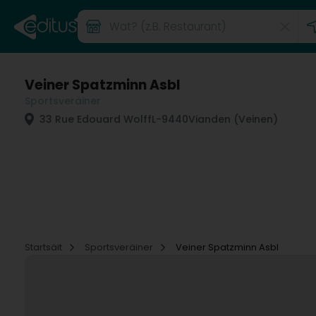
Veiner Spatzminn Asbl
Sportsveräiner
33 Rue Edouard Wolff
L-9440
Vianden (Veinen)
Startsäit
Sportsveräiner
Veiner Spatzminn Asbl