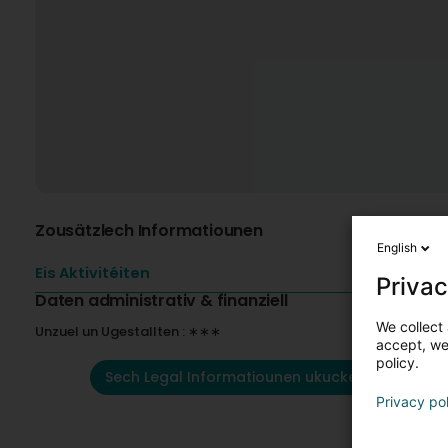
Zousätzlech Informatiounen
English
Eis Aktivitéiten
Privac
Daten administrativ & finanziell
We collect 
Unzuel un Ugestallten : ∗∗∗
accept, we'
policy.
Sech Legal Informatiounen ukucken
Privacy po