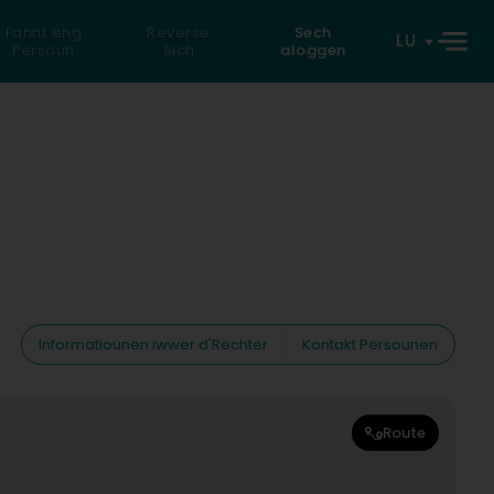
Fannt eng
Reverse
Sech
LU
Persoun
Sich
aloggen
Informatiounen iwwer d'Rechter
Kontakt Persounen
Route