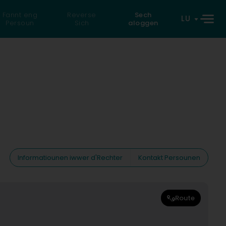
Fannt eng
Reverse
Sech
LU
Persoun
Sich
aloggen
Informatiounen iwwer d'Rechter
Kontakt Persounen
Route