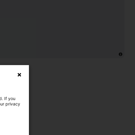
. If you
our privacy