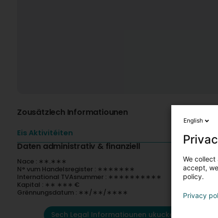
Zousätzlech Informatiounen
English
Eis Aktivitéiten
Privac
Daten administrativ & finanziell
We collect 
Nace : ∗∗.∗∗∗
accept, we'
N° vum Handelsregister : ∗∗∗∗∗∗∗
International TVAsnummer : ∗∗∗∗∗∗∗∗∗∗
policy.
Kapital : ∗∗ ∗∗∗ €
Grënnungsdatum : ∗∗/∗∗/∗∗∗∗
Privacy po
Sech Legal Informatiounen ukucken