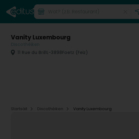
Vanity Luxembourg
Discothéiken
11 Rue du Brill
L-3898
Foetz (Feiz)
Startsäit
Discothéiken
Vanity Luxembourg