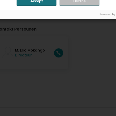
Accept
Decline
Powered by
ontakt Persounen
M. Eric Mokango
Directeur