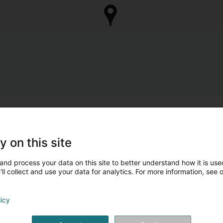
y on this site
and process your data on this site to better understand how it is used
ll collect and use your data for analytics. For more information, see 
licy